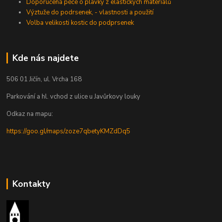
Doporučená péče o plavky z elastických materiálů
Výztuže do podrsenek, - vlastnosti a použití
Volba velikosti kostic do podprsenek
Kde nás najdete
506 01 Jičín, ul. Vrcha 168
Parkování a hl. vchod z ulice u Javůrkovy louky
Odkaz na mapu:
https://goo.gl/maps/zoze7qbetyKMZdDq5
Kontakty