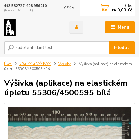
0
ks
493 532727, 608 956210
CZK
za
0,00 Kč
(Po-Pá, 8-15 hod.)
Menu
Hledat
Úvod
KRAJKY A VÝŠIVKY
Výšivky
Výšivka (aplikace) na elastickém
úpletu 55306/4500595 bílá
Výšivka (aplikace) na elastickém
úpletu 55306/4500595 bílá