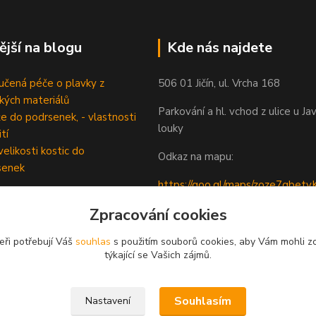
ější na blogu
Kde nás najdete
čená péče o plavky z
506 01 Jičín, ul. Vrcha 168
ckých materiálů
Parkování a hl. vchod z ulice u Ja
e do podrsenek, - vlastnosti
louky
tí
velikosti kostic do
Odkaz na mapu:
senek
https://goo.gl/maps/zoze7qbe
5
Zpracování cookies
eři potřebují Váš
souhlas
s použitím souborů cookies, aby Vám mohli z
týkající se Vašich zájmů.
Souhlasím
Nastavení