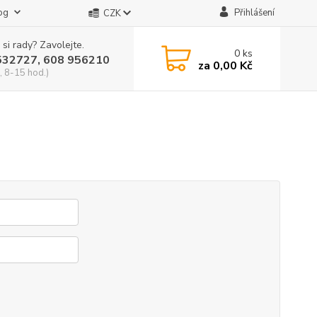
og
Přihlášení
CZK
 si rady? Zavolejte.
0
ks
532727, 608 956210
za
0,00 Kč
, 8-15 hod.)