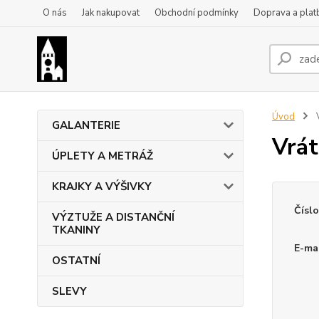
O nás
Jak nakupovat
Obchodní podmínky
Doprava a plat
Úvod
V
GALANTERIE
Vrát
ÚPLETY A METRÁŽ
KRAJKY A VÝŠIVKY
Čísl
VÝZTUŽE A DISTANČNÍ
TKANINY
E-mai
OSTATNÍ
SLEVY