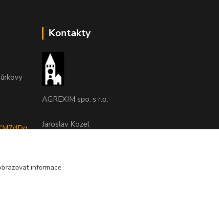
Kontakty
vůrkovy
AGREXIM spo. s r.o.
Jaroslav Kozel
tyKMZdDq
493 532727, 608 956210
(Po-Pá, 8-15 hod.)
obrazovat informace
agrexim@agrexim.cz