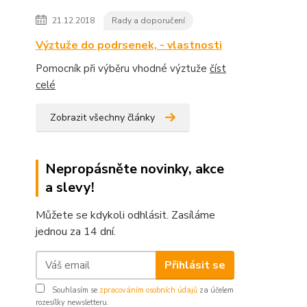
21.12.2018
Rady a doporučení
Výztuže do podrsenek, - vlastnosti
Pomocník při výběru vhodné výztuže
číst
celé
Zobrazit všechny články
Nepropásněte novinky, akce
a slevy!
Můžete se kdykoli odhlásit. Zasíláme
jednou za 14 dní.
Přihlásit se
Souhlasím se
zpracováním osobních údajů
za účelem
rozesílky newsletteru.