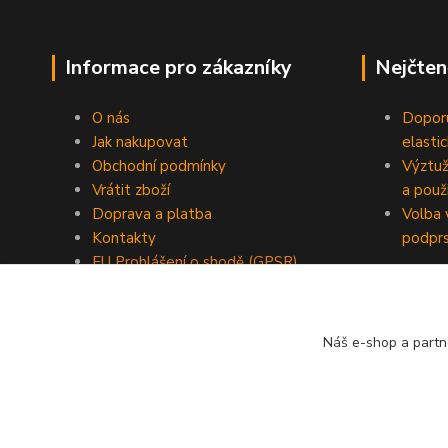
Informace pro zákazníky
Nejčten
O nás
Doporu
Jak nakupovat
elasti
Obchodní podmínky
Výztuž
Vrátit zboží
a použi
Doprava a platba
Volba 
Kontakty
podpr
EU Prohlášení o shodě (GPSR)
Blog
Náš e-shop a partn