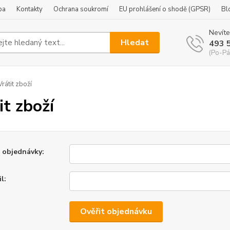
ba
Kontakty
Ochrana soukromí
EU prohlášení o shodě (GPSR)
Bl
Nevíte
Hledat
493 
(Po-Pá
rátit zboží
it zboží
o objednávky:
l:
Ověřit objednávku