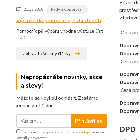
Běžná dob
21.12.2018
Rady a doporučení
prostředn
v hotovos
Výztuže do podrsenek, - vlastnosti
Pomocník při výběru vhodné výztuže
číst
Cena pro 
celé
Dopravn
Dopravn
Zobrazit všechny články
Cena pro 
Dopravn
Nepropásněte novinky, akce
Dopravn
a slevy!
Cena pro 
Můžete se kdykoli odhlásit. Zasíláme
Dopravn
jednou za 14 dní.
Dopravn
Přihlásit se
DPD
Souhlasím se
zpracováním osobních údajů
za účelem
rozesílky newsletteru.