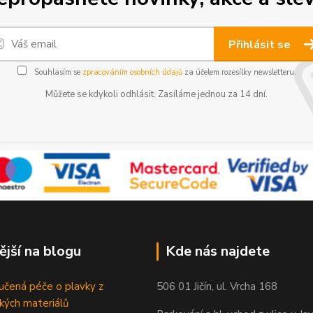
Přihlásit se
Souhlasím se
zpracováním osobních údajů
za účelem rozesílky newsletteru.
Můžete se kdykoli odhlásit. Zasíláme jednou za 14 dní.
ější na blogu
Kde nás najdete
čená péče o plavky z
506 01 Jičín, ul. Vrcha 168
ckých materiálů