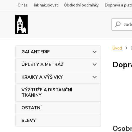
O nás
Jak nakupovat
Obchodní podmínky
Doprava a plat
Úvod
D
GALANTERIE
Dopr
ÚPLETY A METRÁŽ
KRAJKY A VÝŠIVKY
VÝZTUŽE A DISTANČNÍ
TKANINY
OSTATNÍ
SLEVY
Osobn