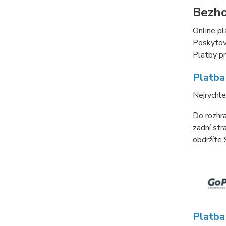
Bezho
Online pl
Poskytova
Platby pr
Platba
Nejrychle
Do rozhr
zadní str
obdržíte
Platba