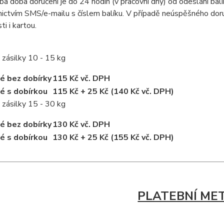
a doba doručení je do 24 hodin (v pracovní dny) od odeslání bal
ictvím SMS/e-mailu s číslem balíku. V případě neúspěšného doruč
ti i kartou.
 zásilky 10 - 15 kg
é bez dobírky
115 Kč vč. DPH
é s dobírkou
115 Kč + 25 Kč (140 Kč vč. DPH)
 zásilky 15 - 30 kg
é bez dobírky
130 Kč vč. DPH
é s dobírkou
130 Kč + 25 Kč (155 Kč vč. DPH)
PLATEBNÍ ME