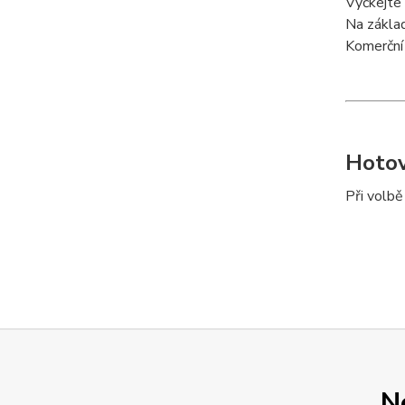
Vyčkejte 
Na zákla
Komerční 
Hotov
Při volbě
N