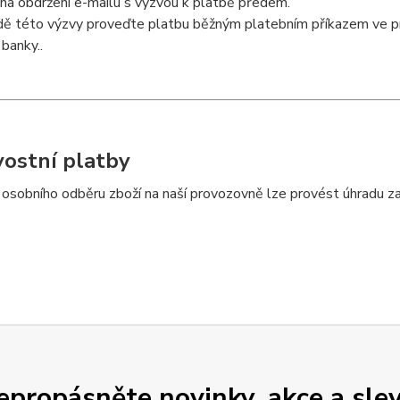
na obdržení e-mailu s výzvou k platbě předem.
dě této výzvy proveďte platbu běžným platebním příkazem ve
banky..
ostní platby
 osobního odběru zboží na naší provozovně lze provést úhradu za
epropásněte novinky, akce a slev