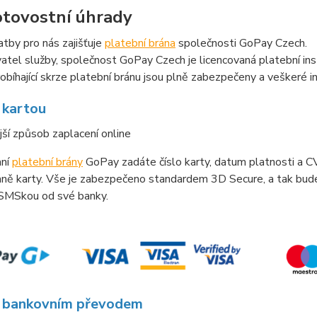
tovostní úhrady
atby pro nás zajišťuje
platební brána
společnosti GoPay Czech.
tel služby, společnost GoPay Czech je licencovaná platební in
obíhající skrze platební bránu jsou plně zabezpečeny a veškeré in
 kartou
jší způsob zaplacení online
aní
platební brány
GoPay zadáte číslo karty, datum platnosti a CV
aně karty. Vše je zabezpečeno standardem 3D Secure, a tak bude
 SMSkou od své banky.
 bankovním převodem