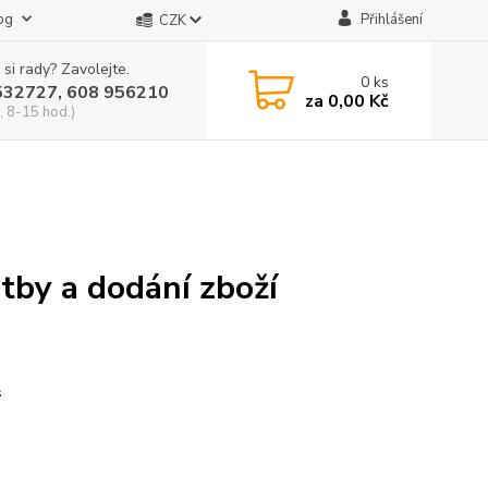
og
Přihlášení
CZK
 si rady? Zavolejte.
0
ks
532727, 608 956210
za
0,00 Kč
, 8-15 hod.)
tby a dodání zboží
A