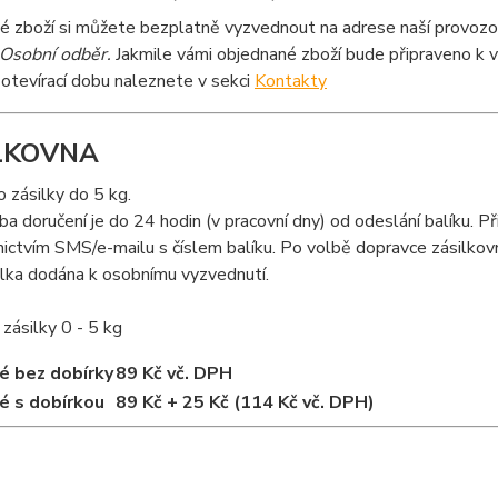
 zboží si můžete bezplatně vyzvednout na adrese naší provozov
Osobní odběr.
Jakmile vámi objednané zboží bude připraveno k 
otevírací dobu naleznete v sekci
Kontakty
LKOVNA
 zásilky do 5 kg.
a doručení je do 24 hodin (v pracovní dny) od odeslání balíku. 
ictvím SMS/e-mailu s číslem balíku. Po volbě dopravce zásilkovn
lka dodána k osobnímu vyzvednutí.
zásilky 0 - 5 kg
é bez dobírky
89 Kč vč. DPH
é s dobírkou
89 Kč + 25 Kč (114 Kč vč. DPH)