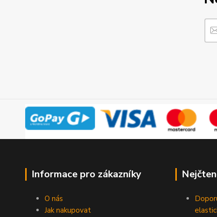
Informace pro zákazníky
Nejčten
O nás
Doporu
Jak nakupovat
elasti