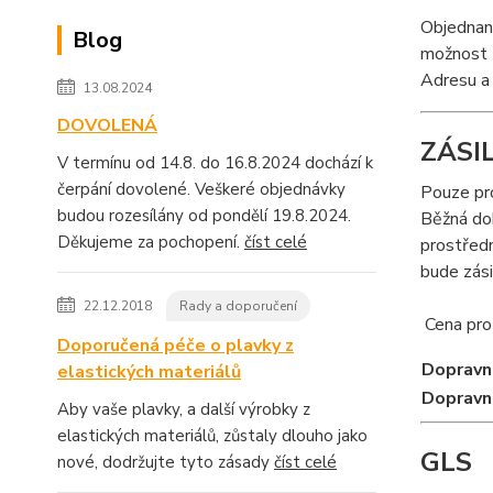
Objednané
Blog
možnost
Adresu a 
13.08.2024
DOVOLENÁ
ZÁSI
V termínu od 14.8. do 16.8.2024 dochází k
čerpání dovolené. Veškeré objednávky
Pouze pro
budou rozesílány od pondělí 19.8.2024.
Běžná dob
Děkujeme za pochopení.
číst celé
prostředn
bude zási
22.12.2018
Rady a doporučení
Cena pro 
Doporučená péče o plavky z
Dopravn
elastických materiálů
Dopravn
Aby vaše plavky, a další výrobky z
elastických materiálů, zůstaly dlouho jako
GLS
nové, dodržujte tyto zásady
číst celé