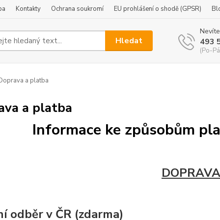
ba
Kontakty
Ochrana soukromí
EU prohlášení o shodě (GPSR)
Bl
Nevíte
Hledat
493 
(Po-Pá
oprava a platba
ava a platba
Informace ke způsobům pla
DOPRAV
í odběr v ČR (zdarma)