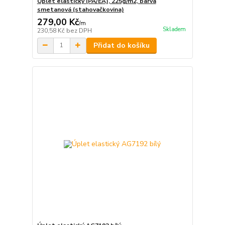
Úplet elastický (PA/EA), 225g/m2, barva
smetanová (stahovačkovina)
279,00 Kč
/
m
Skladem
230,58 Kč
bez DPH
Přidat do košíku