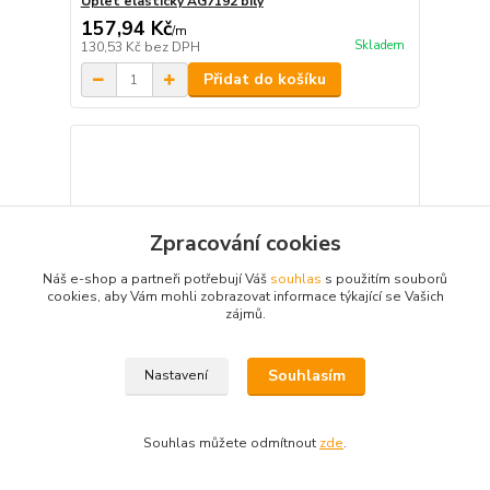
Úplet elastický AG7192 bílý
157,94 Kč
/
m
Skladem
130,53 Kč
bez DPH
Přidat do košíku
Zpracování cookies
Náš e-shop a partneři potřebují Váš
souhlas
s použitím souborů
cookies, aby Vám mohli zobrazovat informace týkající se Vašich
zájmů.
Souhlasím
Nastavení
Souhlas můžete odmítnout
zde
.
Úplet elastický AG7192 černý