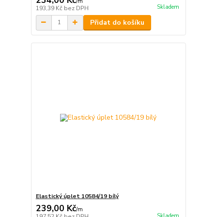
/
m
Skladem
193,39 Kč
bez DPH
Přidat do košíku
Elastický úplet 10584/19 bílý
239,00 Kč
/
m
Skladem
197,52 Kč
bez DPH