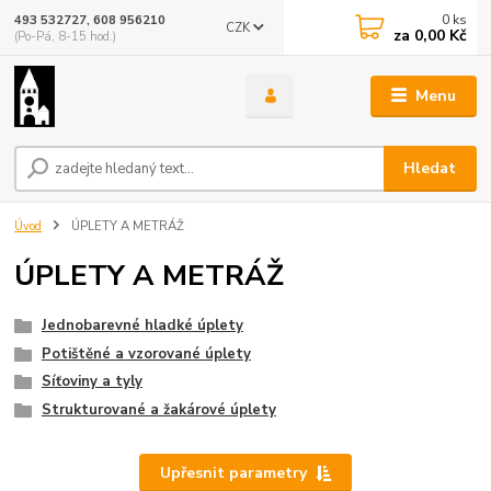
0
ks
493 532727, 608 956210
CZK
za
0,00 Kč
(Po-Pá, 8-15 hod.)
Menu
Hledat
Úvod
ÚPLETY A METRÁŽ
ÚPLETY A METRÁŽ
Jednobarevné hladké úplety
Potištěné a vzorované úplety
Síťoviny a tyly
Strukturované a žakárové úplety
Upřesnit parametry