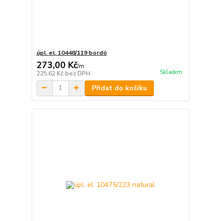
úpl. el. 10448/119 bordó
273,00 Kč
/
m
Skladem
225,62 Kč
bez DPH
Přidat do košíku