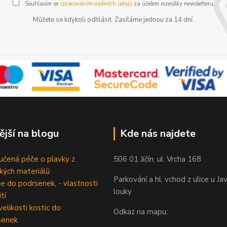
Souhlasím se
zpracováním osobních údajů
za účelem rozesílky newsletteru.
Můžete se kdykoli odhlásit. Zasíláme jednou za 14 dní.
ější na blogu
Kde nás najdete
čená péče o plavky z
506 01 Jičín, ul. Vrcha 168
ckých materiálů
Parkování a hl. vchod z ulice u Ja
e do podrsenek, - vlastnosti
louky
tí
velikosti kostic do
Odkaz na mapu:
senek