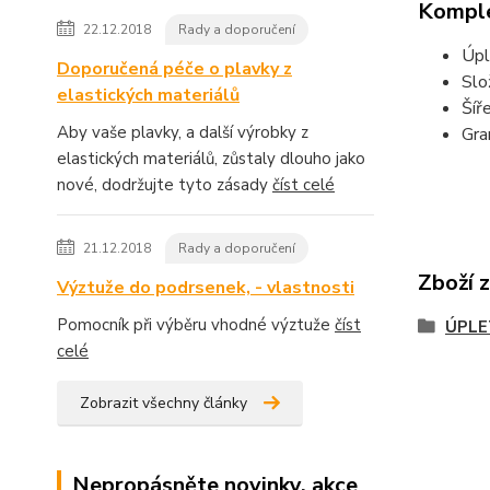
Komple
22.12.2018
Rady a doporučení
Úpl
Doporučená péče o plavky z
Slo
elastických materiálů
Šíř
Aby vaše plavky, a další výrobky z
Gra
elastických materiálů, zůstaly dlouho jako
nové, dodržujte tyto zásady
číst celé
21.12.2018
Rady a doporučení
Zboží 
Výztuže do podrsenek, - vlastnosti
Pomocník při výběru vhodné výztuže
číst
ÚPLE
celé
Zobrazit všechny články
Nepropásněte novinky, akce