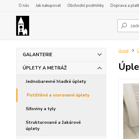
O nás
Jak nakupovat
Obchodní podmínky
Doprava a plat
Úvod
GALANTERIE
Úple
ÚPLETY A METRÁŽ
Jednobarevné hladké úplety
Potištěné a vzorované úplety
Síťoviny a tyly
Strukturované a žakárové
úplety