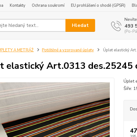
ba
Kontakty
Ochrana soukromí
EU prohlášení o shodě (GPSR)
Bl
Nevíte
Hledat
493 
(Po-Pá
ÚPLETY A METRÁŽ
Potištěné a vzorované úplety
Úplet elastický Ar
t elastický Art.0313 des.25245 c
Úplet 
Šíře: 
Dos
47
395