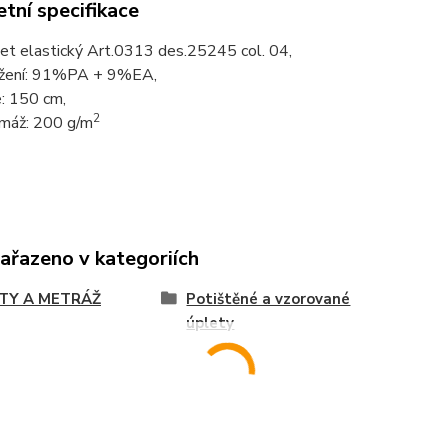
tní specifikace
et elastický Art.0313 des.25245 col. 04,
žení: 91%PA + 9%EA,
e: 150 cm,
2
máž: 200 g/m
zařazeno v kategoriích
TY A METRÁŽ
Potištěné a vzorované
úplety