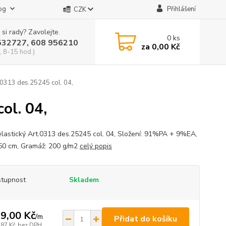
og
Přihlášení
CZK
 si rady? Zavolejte.
0
ks
532727, 608 956210
za
0,00 Kč
, 8-15 hod.)
t.0313 des.25245 col. 04,
ol. 04,
elastický Art.0313 des.25245 col. 04, Složení: 91%PA + 9%EA,
150 cm, Gramáž: 200 g/m2
celý popis
tupnost
Skladem
9,00 Kč
/
m
Přidat do košíku
,87 Kč
bez DPH