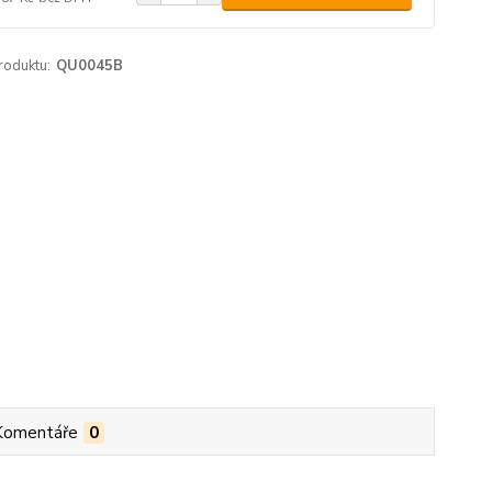
roduktu:
QU0045B
Komentáře
0