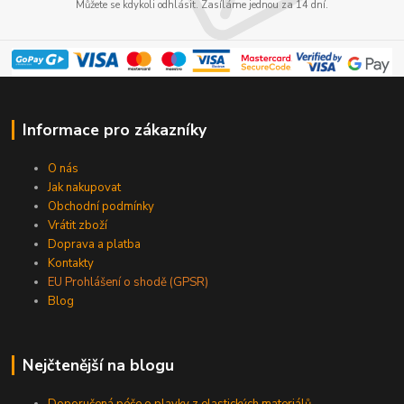
Můžete se kdykoli odhlásit. Zasíláme jednou za 14 dní.
Informace pro zákazníky
O nás
Jak nakupovat
Obchodní podmínky
Vrátit zboží
Doprava a platba
Kontakty
EU Prohlášení o shodě (GPSR)
Blog
Nejčtenější na blogu
Doporučená péče o plavky z elastických materiálů