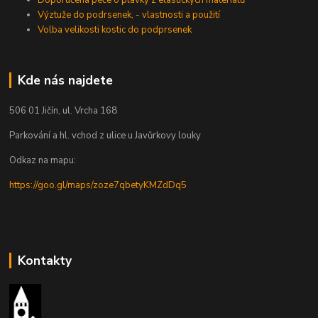
Výztuže do podrsenek, - vlastnosti a použití
Volba velikosti kostic do podprsenek
Kde nás najdete
506 01 Jičín, ul. Vrcha 168
Parkování a hl. vchod z ulice u Javůrkovy louky
Odkaz na mapu:
https://goo.gl/maps/zoze7qbetyKMZdDq5
Kontakty