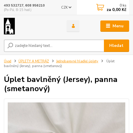
0
ks
493 532727, 608 956210
CZK
za
0,00 Kč
(Po-Pá, 8-15 hod.)
Menu
Hledat
Úvod
ÚPLETY A METRÁŽ
Jednobarevné hladké úplety
Úplet
bavlněný (Jersey), panna (smetanový)
Úplet bavlněný (Jersey), panna
(smetanový)