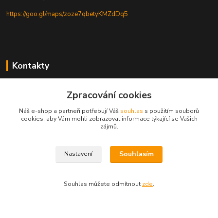
https://goo.gl/maps/zoze7qbetyKMZdDq5
Kontakty
Zpracování cookies
Náš e-shop a partneři potřebují Váš
souhlas
s použitím souborů
cookies, aby Vám mohli zobrazovat informace týkající se Vašich
zájmů.
AGREXIM spo. s r.o.
Jaroslav Kozel
Souhlasím
Nastavení
493 532727, 608 956210
(Po-Pá, 8-15 hod.)
Souhlas můžete odmítnout
zde
.
agrexim@agrexim.cz