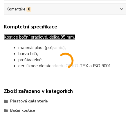
Komentáře
0
Kompletní specifikace
Kostice boční prádlové, délka 95 mm,
materiál plast (polyamid),
barva bílá,
prošívatelné,
certifikace dle standardu OEKO-TEX a ISO 9001
Zboží zařazeno v kategoriích
Plastová galanterie
Boční kostice