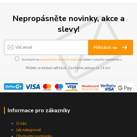
Nepropásněte novinky, akce a
slevy!
Přihlásit se
Souhlasím se
zpracováním osobních údajů
za účelem rozesílky newsletteru.
Můžete se kdykoli odhlásit. Zasíláme jednou za 14 dní.
Informace pro zákazníky
O nás
Jak nakupovat
Obchodní podmínky