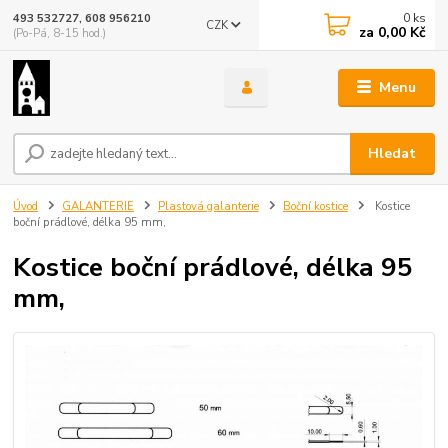
0
ks
493 532727, 608 956210
CZK
za
0,00 Kč
(Po-Pá, 8-15 hod.)
Menu
Hledat
Úvod
GALANTERIE
Plastová galanterie
Boční kostice
Kostice
boční prádlové, délka 95 mm,
Kostice boční prádlové, délka 95
mm,