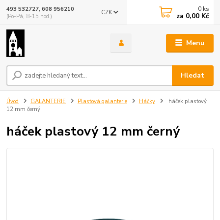
0
ks
493 532727, 608 956210
CZK
za
0,00 Kč
(Po-Pá, 8-15 hod.)
Menu
Hledat
Úvod
GALANTERIE
Plastová galanterie
Háčky
háček plastový
12 mm černý
háček plastový 12 mm černý