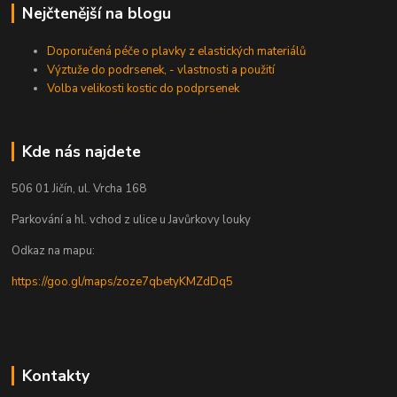
Nejčtenější na blogu
Doporučená péče o plavky z elastických materiálů
Výztuže do podrsenek, - vlastnosti a použití
Volba velikosti kostic do podprsenek
Kde nás najdete
506 01 Jičín, ul. Vrcha 168
Parkování a hl. vchod z ulice u Javůrkovy louky
Odkaz na mapu:
https://goo.gl/maps/zoze7qbetyKMZdDq5
Kontakty