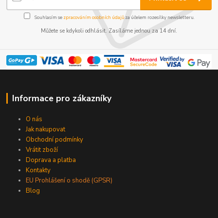
Souhlasím se
zpracováním osobních údajů
za účelem rozesílky newsletteru.
Můžete se kdykoli odhlásit. Zasíláme jednou za 14 dní.
Informace pro zákazníky
O nás
Jak nakupovat
Obchodní podmínky
Vrátit zboží
Doprava a platba
Kontakty
EU Prohlášení o shodě (GPSR)
Blog