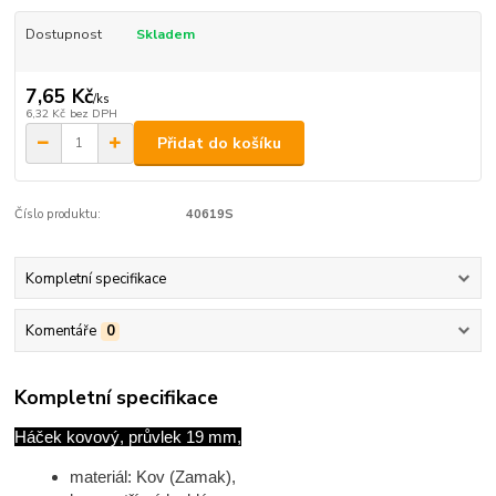
Dostupnost
Skladem
7,65 Kč
/
ks
6,32 Kč
bez DPH
Přidat do košíku
Číslo produktu:
40619S
Kompletní specifikace
Komentáře
0
Kompletní specifikace
Háček kovový, průvlek 19 mm,
materiál: Kov (Zamak),