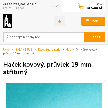
0
ks
493 532727, 608 956210
CZK
za
0,00 Kč
(Po-Pá, 8-15 hod.)
Menu
Hledat
Úvod
GALANTERIE
Kovová galanterie
Háčky
Háček kovový,
průvlek 19 mm, stříbrný
Háček kovový, průvlek 19 mm,
stříbrný