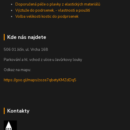
Doporučená péče o plavky z elastických materiálů
Výztuže do podrsenek, - vlastnosti a použití
Volba velikosti kostic do podprsenek
Kde nás najdete
506 01 Jičín, ul. Vrcha 168
Parkování a hl. vchod z ulice u Javůrkovy louky
Odkaz na mapu:
https://goo.gl/maps/zoze7qbetyKMZdDq5
Kontakty