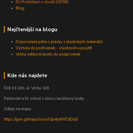
EU Prohlášení o shodě (GPSR)
Blog
Nejčtenější na blogu
Doporučená péče o plavky z elastických materiálů
Výztuže do podrsenek, - vlastnosti a použití
Volba velikosti kostic do podprsenek
Kde nás najdete
506 01 Jičín, ul. Vrcha 168
Parkování a hl. vchod z ulice u Javůrkovy louky
Odkaz na mapu:
https://goo.gl/maps/zoze7qbetyKMZdDq5