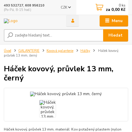
0
ks
493 532727, 608 956210
CZK
za
0,00 Kč
(Po-Pá, 8-15 hod.)
Menu
Hledat
Úvod
GALANTERIE
Kovová galanterie
Háčky
Háček kovový,
průvlek 13 mm, černý
Háček kovový, průvlek 13 mm,
černý
Háček kovový, průvlek 13 mm, materiál: Kov potažený plastem (nylon