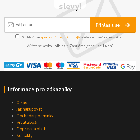
slevy!
Přihlásit se
Souhlasím se
zpracováním osobních údajů
za účelem rozesílky newsletteru.
Můžete se kdykoli odhlásit. Zasíláme jednou za 14 dní.
Informace pro zákazníky
O nás
Jak nakupovat
Obchodní podmínky
Vrátit zboží
Doprava a platba
Kontakty