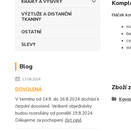
KRAJKY A VÝŠIVKY
Komple
VÝZTUŽE A DISTANČNÍ
Háček kov
TKANINY
ma
OSTATNÍ
ba
ce
SLEVY
mi
Blog
13.08.2024
Zboží 
DOVOLENÁ
Kovov
V termínu od 14.8. do 16.8.2024 dochází k
čerpání dovolené. Veškeré objednávky
budou rozesílány od pondělí 19.8.2024.
Děkujeme za pochopení.
číst celé