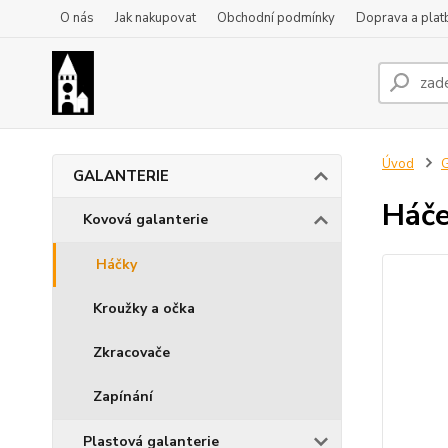
O nás
Jak nakupovat
Obchodní podmínky
Doprava a plat
Úvod
GALANTERIE
Háče
Kovová galanterie
Háčky
Kroužky a očka
Zkracovače
Zapínání
Plastová galanterie