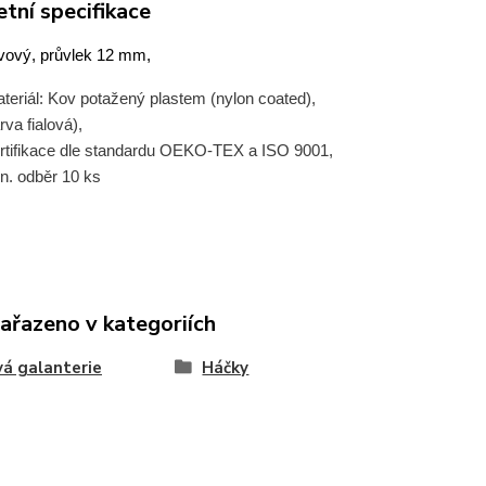
tní specifikace
ový, průvlek 12 mm,
teriál: Kov potažený plastem (nylon coated),
rva fialová),
rtifikace dle standardu OEKO-TEX a ISO 9001,
n. odběr 10 ks
zařazeno v kategoriích
á galanterie
Háčky