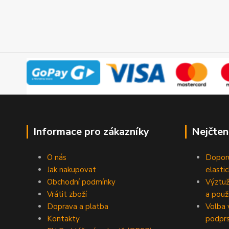
Informace pro zákazníky
Nejčten
O nás
Doporu
Jak nakupovat
elasti
Obchodní podmínky
Výztuž
Vrátit zboží
a použi
Doprava a platba
Volba 
Kontakty
podpr