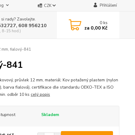
og
Přihlášení
CZK
 si rady? Zavolejte.
0
ks
532727, 608 956210
za
0,00 Kč
, 8-15 hod.)
2 mm, fialový-841
vý-841
kovový, průvlek 12 mm, materiál: Kov potažený plastem (nylon
), barva fialová), certifikace dle standardu OEKO-TEX a ISO
min. odběr 10 ks
celý popis
tupnost
Skladem