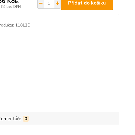
66 Kč
/
ks
Přidat do košíku
 Kč
bez DPH
roduktu:
11812E
Komentáře
0