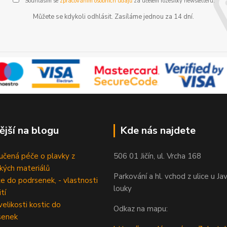
Souhlasím se
zpracováním osobních údajů
za účelem rozesílky newsletteru.
Můžete se kdykoli odhlásit. Zasíláme jednou za 14 dní.
ější na blogu
Kde nás najdete
čená péče o plavky z
506 01 Jičín, ul. Vrcha 168
ckých materiálů
Parkování a hl. vchod z ulice u Ja
e do podrsenek, - vlastnosti
louky
tí
velikosti kostic do
Odkaz na mapu:
senek