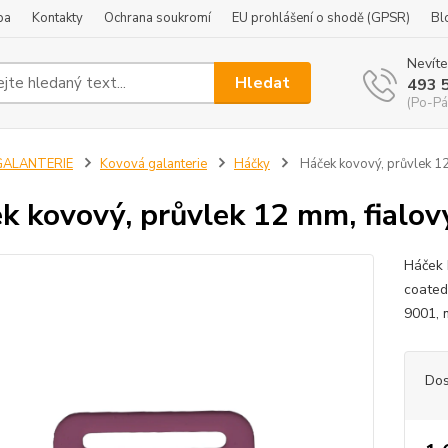
ba
Kontakty
Ochrana soukromí
EU prohlášení o shodě (GPSR)
Bl
Nevíte
Hledat
493 
(Po-Pá
GALANTERIE
Kovová galanterie
Háčky
Háček kovový, průvlek 1
k kovový, průvlek 12 mm, fialo
Háček 
coated
9001, 
Dos