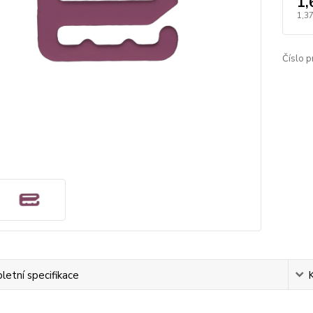
1,
1,37
Číslo p
etní specifikace