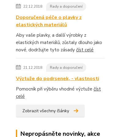
22.12.2018
Rady a doporučení
Doporučená péče o plavky z
elastických materiálů
Aby vaše plavky, a další výrobky z
elastických materiálů, zůstaly dlouho jako
nové, dodržujte tyto zásady
číst celé
21.12.2018
Rady a doporučení
Výztuže do podrsenek, - vlastnosti
Pomocník při výběru vhodné výztuže
číst
celé
Zobrazit všechny články
Nepropásněte novinky, akce