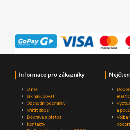
Informace pro zákazníky
Nejčten
O nás
Doporu
Jak nakupovat
elasti
Obchodní podmínky
Výztuž
Vrátit zboží
a použi
Doprava a platba
Volba 
Kontakty
podpr