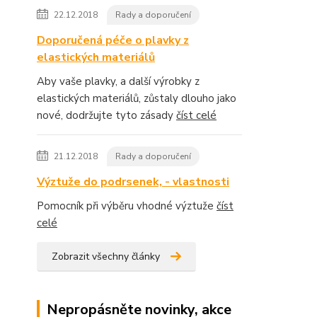
22.12.2018
Rady a doporučení
Doporučená péče o plavky z
elastických materiálů
Aby vaše plavky, a další výrobky z
elastických materiálů, zůstaly dlouho jako
nové, dodržujte tyto zásady
číst celé
21.12.2018
Rady a doporučení
Výztuže do podrsenek, - vlastnosti
Pomocník při výběru vhodné výztuže
číst
celé
Zobrazit všechny články
Nepropásněte novinky, akce