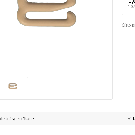
1,
1,37
Číslo p
etní specifikace