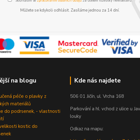
Souhlasím se
zpracováním osobních údajů
za účelem rozesílky newsletteru.
Můžete se kdykoli odhlásit. Zasíláme jednou za 14 dní.
ější na blogu
Kde nás najdete
čená péče o plavky z
506 01 Jičín, ul. Vrcha 168
ckých materiálů
Parkování a hl. vchod z ulice u Ja
e do podrsenek, - vlastnosti
louky
tí
velikosti kostic do
Odkaz na mapu:
senek