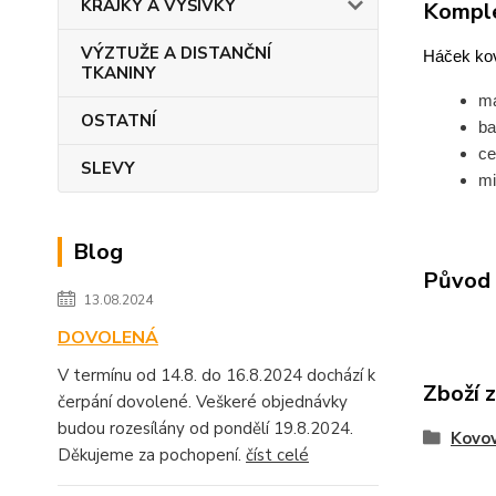
KRAJKY A VÝŠIVKY
Komple
VÝZTUŽE A DISTANČNÍ
Háček kov
TKANINY
ma
OSTATNÍ
ba
ce
SLEVY
mi
Blog
Původ 
13.08.2024
DOVOLENÁ
V termínu od 14.8. do 16.8.2024 dochází k
Zboží 
čerpání dovolené. Veškeré objednávky
budou rozesílány od pondělí 19.8.2024.
Kovov
Děkujeme za pochopení.
číst celé