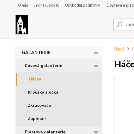
O nás
Jak nakupovat
Obchodní podmínky
Doprava a plat
Úvod
GALANTERIE
Háče
Kovová galanterie
Háčky
Kroužky a očka
Zkracovače
Zapínání
Plastová galanterie