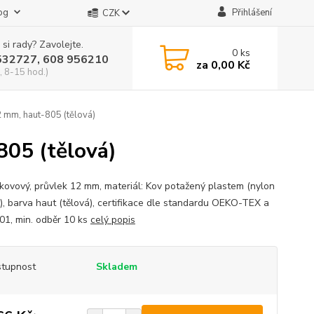
og
Přihlášení
CZK
 si rady? Zavolejte.
0
ks
532727, 608 956210
za
0,00 Kč
, 8-15 hod.)
 mm, haut-805 (tělová)
805 (tělová)
kovový, průvlek 12 mm, materiál: Kov potažený plastem (nylon
), barva haut (tělová), certifikace dle standardu OEKO-TEX a
01, min. odběr 10 ks
celý popis
tupnost
Skladem