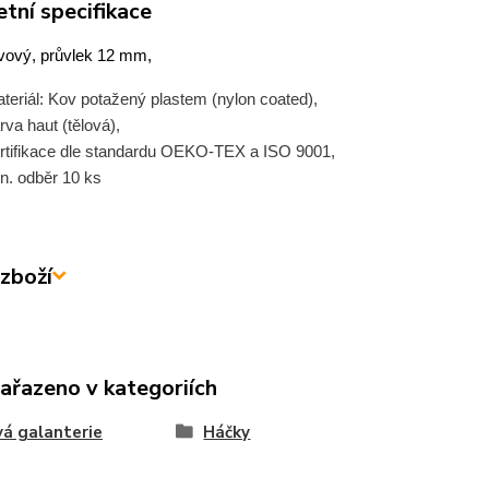
tní specifikace
ový, průvlek 12 mm,
teriál: Kov potažený plastem (nylon coated),
rva haut (tělová),
rtifikace dle standardu OEKO-TEX a ISO 9001,
n. odběr 10 ks
zboží
zařazeno v kategoriích
á galanterie
Háčky