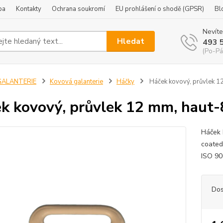
ba
Kontakty
Ochrana soukromí
EU prohlášení o shodě (GPSR)
Bl
Nevíte
Hledat
493 
(Po-Pá
GALANTERIE
Kovová galanterie
Háčky
Háček kovový, průvlek 12
k kovový, průvlek 12 mm, haut-
Háček 
coated
ISO 90
Dos