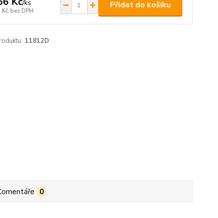
66 Kč
/
ks
Přidat do košíku
 Kč
bez DPH
roduktu:
11812D
Komentáře
0