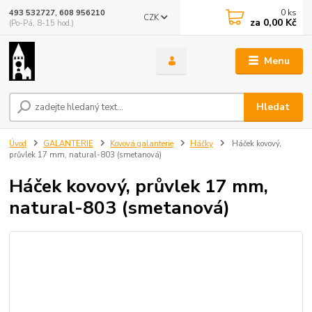
0
ks
493 532727, 608 956210
CZK
za
0,00 Kč
(Po-Pá, 8-15 hod.)
Menu
Hledat
Úvod
GALANTERIE
Kovová galanterie
Háčky
Háček kovový,
průvlek 17 mm, natural-803 (smetanová)
Háček kovový, průvlek 17 mm,
natural-803 (smetanová)