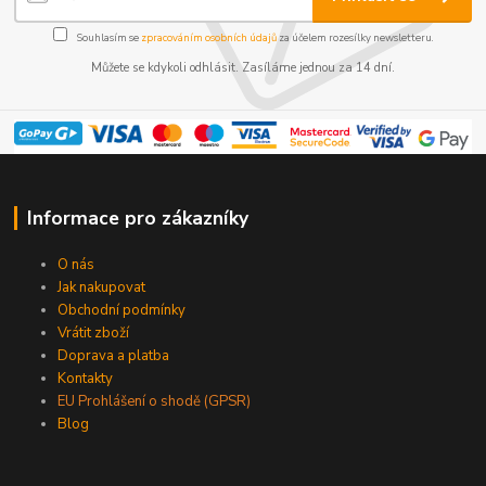
Souhlasím se
zpracováním osobních údajů
za účelem rozesílky newsletteru.
Můžete se kdykoli odhlásit. Zasíláme jednou za 14 dní.
Informace pro zákazníky
O nás
Jak nakupovat
Obchodní podmínky
Vrátit zboží
Doprava a platba
Kontakty
EU Prohlášení o shodě (GPSR)
Blog