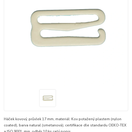
Háček kovový, průvlek 17 mm, materiál: Kov potažený plastem (nylon
coated), barva natural (smetanová), certifikace dle standardu OEKO-TEX
a ISO 9001, min. odběr 10 ks
celý popis