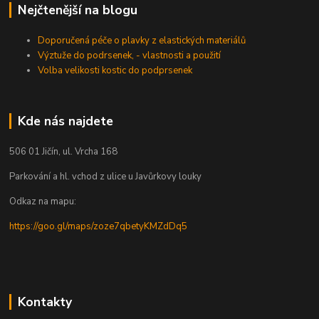
Nejčtenější na blogu
Doporučená péče o plavky z elastických materiálů
Výztuže do podrsenek, - vlastnosti a použití
Volba velikosti kostic do podprsenek
Kde nás najdete
506 01 Jičín, ul. Vrcha 168
Parkování a hl. vchod z ulice u Javůrkovy louky
Odkaz na mapu:
https://goo.gl/maps/zoze7qbetyKMZdDq5
Kontakty