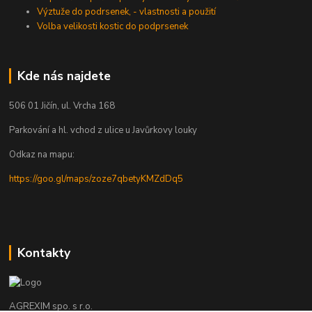
Výztuže do podrsenek, - vlastnosti a použití
Volba velikosti kostic do podprsenek
Kde nás najdete
506 01 Jičín, ul. Vrcha 168
Parkování a hl. vchod z ulice u Javůrkovy louky
Odkaz na mapu:
https://goo.gl/maps/zoze7qbetyKMZdDq5
Kontakty
AGREXIM spo. s r.o.