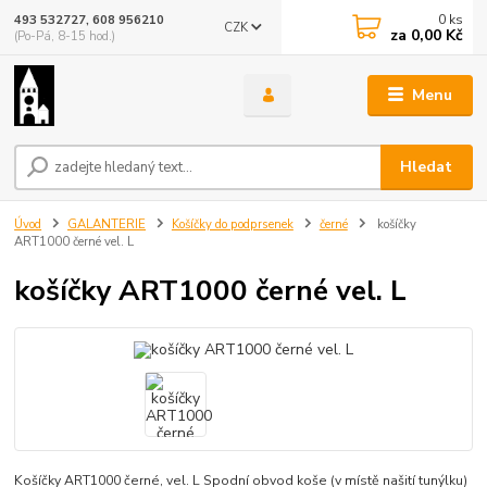
0
ks
493 532727, 608 956210
CZK
za
0,00 Kč
(Po-Pá, 8-15 hod.)
Menu
Hledat
Úvod
GALANTERIE
Košíčky do podprsenek
černé
košíčky
ART1000 černé vel. L
košíčky ART1000 černé vel. L
Košíčky ART1000 černé, vel. L Spodní obvod koše (v místě našití tunýlku)