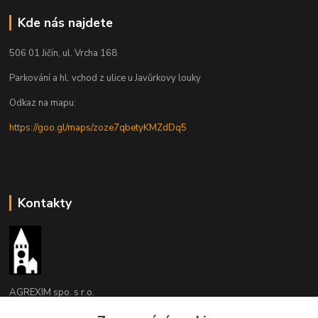
Kde nás najdete
506 01 Jičín, ul. Vrcha 168
Parkování a hl. vchod z ulice u Javůrkovy louky
Odkaz na mapu:
https://goo.gl/maps/zoze7qbetyKMZdDq5
Kontakty
AGREXIM spo. s r.o.