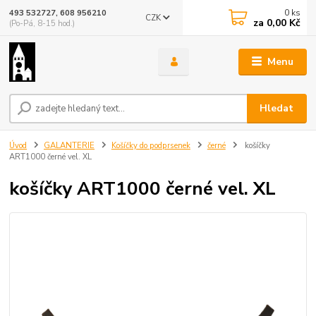
0
ks
493 532727, 608 956210
CZK
za
0,00 Kč
(Po-Pá, 8-15 hod.)
Menu
Hledat
Úvod
GALANTERIE
Košíčky do podprsenek
černé
košíčky
ART1000 černé vel. XL
košíčky ART1000 černé vel. XL