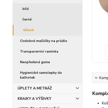
bílé
černé
tělové
Ozdobné mašličky na prádlo
Transparentní ramínka
Neopředená guma
Hygienické samolepky do
kalhotek
Kompl
ÚPLETY A METRÁŽ
Komple
KRAJKY A VÝŠIVKY
Koš