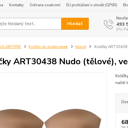
ba
Kontakty
Ochrana soukromí
EU prohlášení o shodě (GPSR)
Bl
Nevíte
Hledat
493 
(Po-Pá
GALANTERIE
Košíčky do podprsenek
tělové
Košíčky ART30438 Nu
čky ART30438 Nudo (tělové), vel
Košíčk
našití
Dos
68
56,