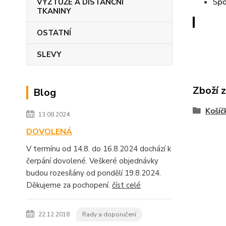
Spo
VÝZTUŽE A DISTANČNÍ
TKANINY
OSTATNÍ
SLEVY
Zboží 
Blog
Košíč
13.08.2024
DOVOLENÁ
V termínu od 14.8. do 16.8.2024 dochází k
čerpání dovolené. Veškeré objednávky
budou rozesílány od pondělí 19.8.2024.
Děkujeme za pochopení.
číst celé
22.12.2018
Rady a doporučení