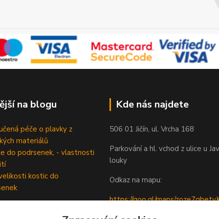
ější na blogu
Kde nás najdete
čená péče o plavky z
506 01 Jičín, ul. Vrcha 168
ckých materiálů
Parkování a hl. vchod z ulice u Ja
e do podrsenek, - vlastnosti
louky
tí
velikosti kostic do
Odkaz na mapu:
senek
https://goo.gl/maps/zoze7qbe
5