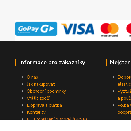
Informace pro zákazníky
Nejčten
O nás
Doporu
Jak nakupovat
elasti
Obchodní podmínky
Výztuž
Vrátit zboží
a použi
Doprava a platba
Volba 
Kontakty
podpr
EU Prohlášení o shodě (GPSR)
Blog