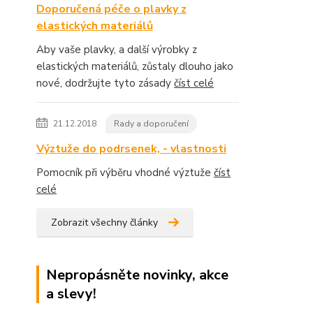
Doporučená péče o plavky z
elastických materiálů
Aby vaše plavky, a další výrobky z
elastických materiálů, zůstaly dlouho jako
nové, dodržujte tyto zásady
číst celé
21.12.2018
Rady a doporučení
Výztuže do podrsenek, - vlastnosti
Pomocník při výběru vhodné výztuže
číst
celé
Zobrazit všechny články
Nepropásněte novinky, akce
a slevy!