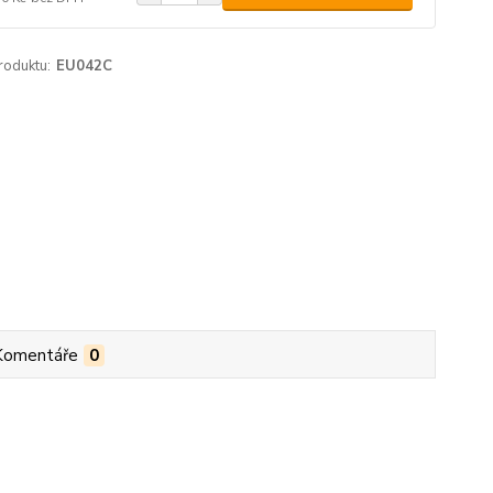
roduktu:
EU042C
Komentáře
0