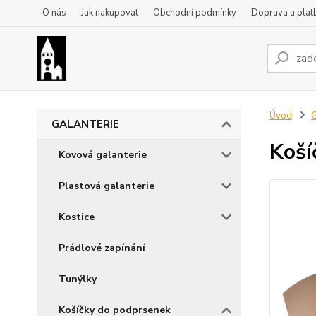
O nás
Jak nakupovat
Obchodní podmínky
Doprava a plat
Úvod
GALANTERIE
Koší
Kovová galanterie
Plastová galanterie
Kostice
Prádlové zapínání
Tunýlky
Košíčky do podprsenek