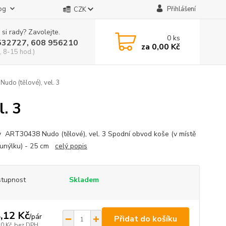
og
Přihlášení
CZK
 si rady? Zavolejte.
0
ks
532727, 608 956210
za
0,00 Kč
, 8-15 hod.)
do (tělové), vel. 3
. 3
y ART30438 Nudo (tělové), vel. 3 Spodní obvod koše (v místě
 tunýlku) - 25 cm
celý popis
tupnost
Skladem
,12 Kč
/
pár
Přidat do košíku
30 Kč
bez DPH