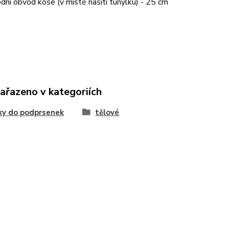
dní obvod koše (v místě našití tunýlku) - 25 cm
zařazeno v kategoriích
ky do podprsenek
tělové