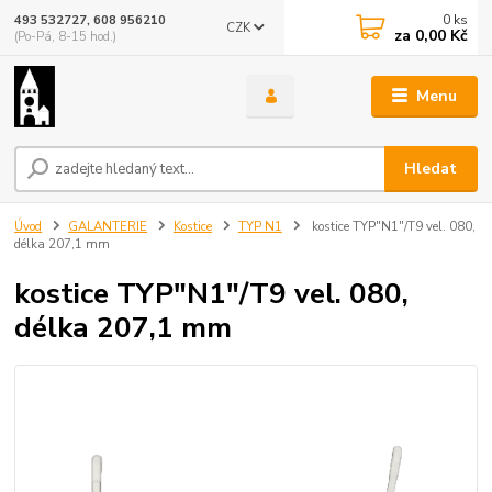
0
ks
493 532727, 608 956210
CZK
za
0,00 Kč
(Po-Pá, 8-15 hod.)
Menu
Hledat
Úvod
GALANTERIE
Kostice
TYP N1
kostice TYP"N1"/T9 vel. 080,
délka 207,1 mm
kostice TYP"N1"/T9 vel. 080,
délka 207,1 mm