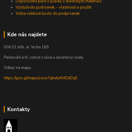
Doporučená péče o plavky z elastických materiálů
Výztuže do podrsenek, - vlastnosti a použití
Volba velikosti kostic do podprsenek
Kde nás najdete
506 01 Jičín, ul. Vrcha 168
Parkování a hl. vchod z ulice u Javůrkovy louky
Odkaz na mapu:
https://goo.gl/maps/zoze7qbetyKMZdDq5
Kontakty