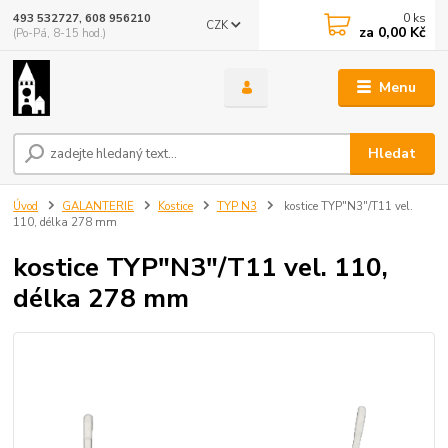
0
ks
493 532727, 608 956210
CZK
za
0,00 Kč
(Po-Pá, 8-15 hod.)
Menu
Hledat
Úvod
GALANTERIE
Kostice
TYP N3
kostice TYP"N3"/T11 vel.
110, délka 278 mm
kostice TYP"N3"/T11 vel. 110,
délka 278 mm