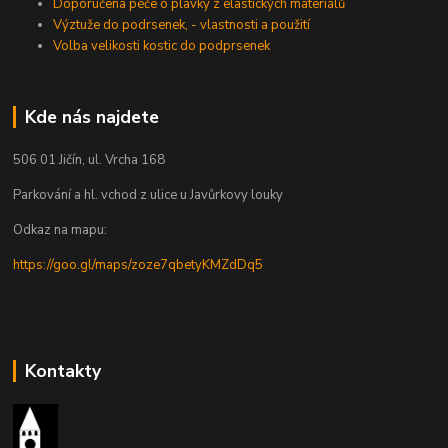
Doporučená péče o plavky z elastických materiálů
Výztuže do podrsenek, - vlastnosti a použití
Volba velikosti kostic do podprsenek
Kde nás najdete
506 01 Jičín, ul. Vrcha 168
Parkování a hl. vchod z ulice u Javůrkovy louky
Odkaz na mapu:
https://goo.gl/maps/zoze7qbetyKMZdDq5
Kontakty