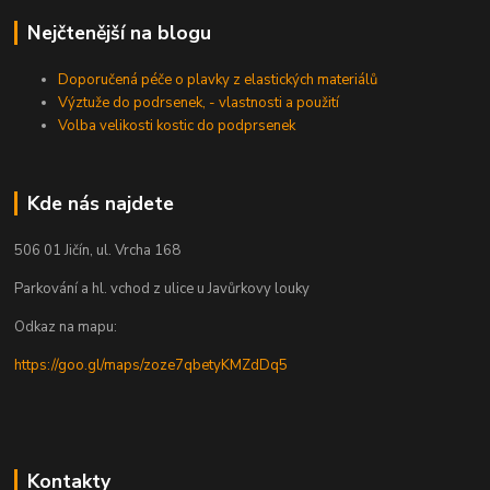
Nejčtenější na blogu
Doporučená péče o plavky z elastických materiálů
Výztuže do podrsenek, - vlastnosti a použití
Volba velikosti kostic do podprsenek
Kde nás najdete
506 01 Jičín, ul. Vrcha 168
Parkování a hl. vchod z ulice u Javůrkovy louky
Odkaz na mapu:
https://goo.gl/maps/zoze7qbetyKMZdDq5
Kontakty