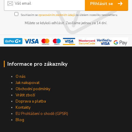
Přihlásit se
Souhlasím se
zpracováním osobních údajů
za účelem rozesílky newsletteru.
Můžete se kdykoli odhlásit. Zasíláme jednou za 14 dní.
Informace pro zákazníky
O nás
Jak nakupovat
Obchodní podmínky
Vrátit zboží
Doprava a platba
Kontakty
EU Prohlášení o shodě (GPSR)
Blog