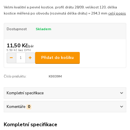
Velmi kvalitní a pevné kostice, profil drátu 28/09, velikost 120, délka
kostice měřená po obvodu (rozvinutá délka drátu) = 294,3 mm
celý popis
Dostupnost
Skladem
11,50 Kč
/
pár
9,50 Kč
bez DPH
Přidat do košíku
Číslo produktu:
K0039M
Kompletní specifikace
Komentáře
0
Kompletní specifikace