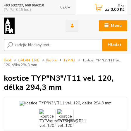
0
ks
493 532727, 608 956210
CZK
za
0,00 Kč
(Po-Pá, 8-15 hod.)
Menu
Hledat
Úvod
GALANTERIE
Kostice
TYP N3
kostice TYP"N3"/T11 vel.
120, délka 294,3 mm
kostice TYP"N3"/T11 vel. 120,
délka 294,3 mm