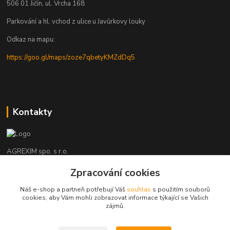
506 01 Jičín, ul. Vrcha 168
Parkování a hl. vchod z ulice u Javůrkovy louky
Odkaz na mapu:
https://goo.gl/maps/zoze7qbetyKMZdDq5
Kontakty
AGREXIM spo. s r.o.
Zpracování cookies
Jaroslav Kozel
493 532727, 608 956210
Náš e-shop a partneři potřebují Váš
souhlas
s použitím souborů
(Po-Pá, 8-15 hod.)
cookies, aby Vám mohli zobrazovat informace týkající se Vašich
zájmů.
agrexim@agrexim.cz