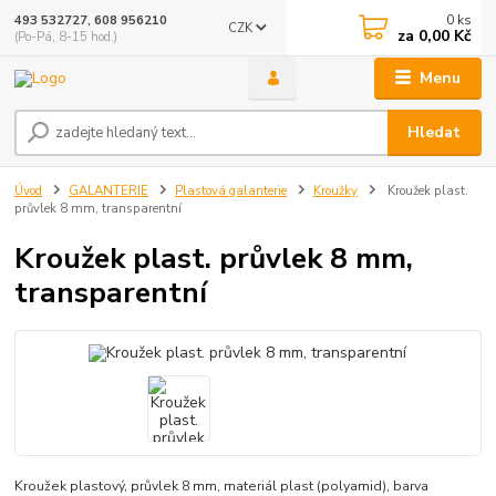
0
ks
493 532727, 608 956210
CZK
za
0,00 Kč
(Po-Pá, 8-15 hod.)
Menu
Hledat
Úvod
GALANTERIE
Plastová galanterie
Kroužky
Kroužek plast.
průvlek 8 mm, transparentní
Kroužek plast. průvlek 8 mm,
transparentní
Kroužek plastový, průvlek 8 mm, materiál plast (polyamid), barva