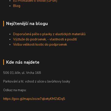
EU Prohlášení o shodě (GPSR)
Blog
Nejčtenější na blogu
Doporučená péče o plavky z elastických materiálů
Výztuže do podrsenek, - vlastnosti a použití
Volba velikosti kostic do podprsenek
Kde nás najdete
506 01 Jičín, ul. Vrcha 168
Parkování a hl. vchod z ulice u Javůrkovy louky
Odkaz na mapu:
https://goo.gl/maps/zoze7qbetyKMZdDq5