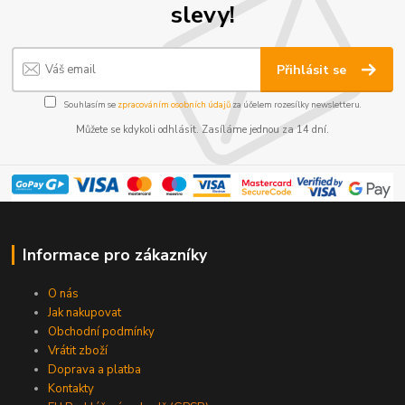
slevy!
Přihlásit se
Souhlasím se
zpracováním osobních údajů
za účelem rozesílky newsletteru.
Můžete se kdykoli odhlásit. Zasíláme jednou za 14 dní.
Informace pro zákazníky
O nás
Jak nakupovat
Obchodní podmínky
Vrátit zboží
Doprava a platba
Kontakty