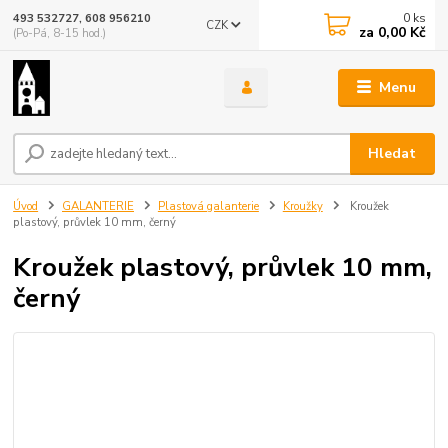
0
ks
493 532727, 608 956210
CZK
za
0,00 Kč
(Po-Pá, 8-15 hod.)
Menu
Hledat
Úvod
GALANTERIE
Plastová galanterie
Kroužky
Kroužek
plastový, průvlek 10 mm, černý
Kroužek plastový, průvlek 10 mm,
černý