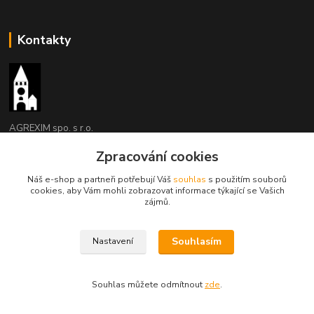
Kontakty
AGREXIM spo. s r.o.
Zpracování cookies
Jaroslav Kozel
493 532727, 608 956210
Náš e-shop a partneři potřebují Váš
souhlas
s použitím souborů
(Po-Pá, 8-15 hod.)
cookies, aby Vám mohli zobrazovat informace týkající se Vašich
zájmů.
agrexim@agrexim.cz
Souhlasím
Nastavení
Souhlas můžete odmítnout
zde
.
Vytvořeno na
Eshop-rychle.cz