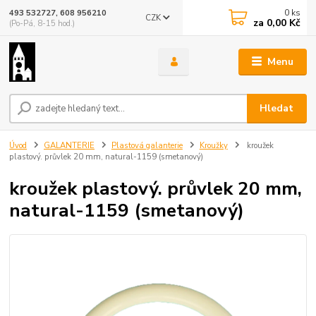
0
ks
493 532727, 608 956210
CZK
za
0,00 Kč
(Po-Pá, 8-15 hod.)
Menu
Hledat
Úvod
GALANTERIE
Plastová galanterie
Kroužky
kroužek
plastový. průvlek 20 mm, natural-1159 (smetanový)
kroužek plastový. průvlek 20 mm,
natural-1159 (smetanový)