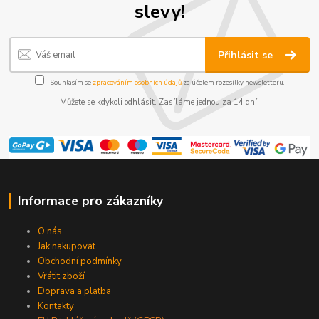
slevy!
Přihlásit se
Souhlasím se
zpracováním osobních údajů
za účelem rozesílky newsletteru.
Můžete se kdykoli odhlásit. Zasíláme jednou za 14 dní.
Informace pro zákazníky
O nás
Jak nakupovat
Obchodní podmínky
Vrátit zboží
Doprava a platba
Kontakty