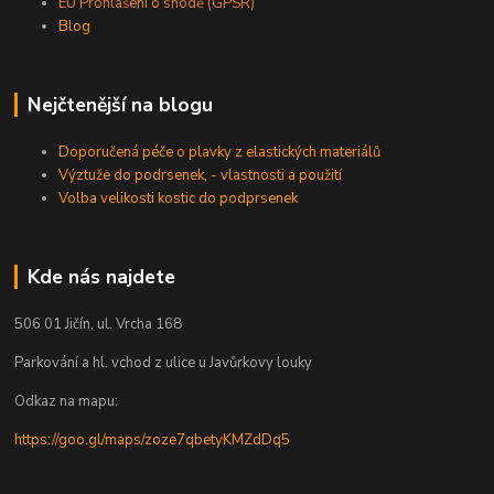
EU Prohlášení o shodě (GPSR)
Blog
Nejčtenější na blogu
Doporučená péče o plavky z elastických materiálů
Výztuže do podrsenek, - vlastnosti a použití
Volba velikosti kostic do podprsenek
Kde nás najdete
506 01 Jičín, ul. Vrcha 168
Parkování a hl. vchod z ulice u Javůrkovy louky
Odkaz na mapu:
https://goo.gl/maps/zoze7qbetyKMZdDq5