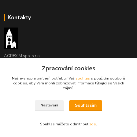
Kontakty
AGREXIM spo. s r.o.
Zpracování cookies
Jaroslav Kozel
493 532727, 608 956210
Náš e-shop a partneři potřebují Váš
souhlas
s použitím souborů
(Po-Pá, 8-15 hod.)
cookies, aby Vám mohli zobrazovat informace týkající se Vašich
zájmů.
agrexim@agrexim.cz
Souhlasím
Nastavení
Souhlas můžete odmítnout
zde
.
Vytvořeno na
Eshop-rychle.cz