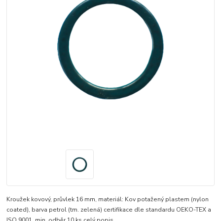
Kroužek kovový, průvlek 16 mm, materiál: Kov potažený plastem (nylon
coated), barva petrol (tm. zelená) certifikace dle standardu OEKO-TEX a
ISO 9001, min. odběr 10 ks
celý popis