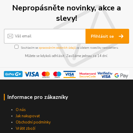
Nepropásněte novinky, akce a
slevy!
Přihlásit se
Souhlasím se
zpracováním osobních údajů
za účelem rozesílky newsletteru.
Můžete se kdykoli odhlásit. Zasíláme jednou za 14 dní.
Informace pro zákazníky
O nás
Jak nakupovat
Obchodní podmínky
Vrátit zboží