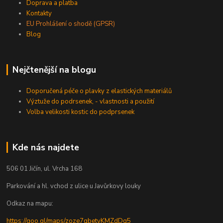
Doprava a platba
Kontakty
EU Prohlášení o shodě (GPSR)
Blog
Nejčtenější na blogu
Doporučená péče o plavky z elastických materiálů
Výztuže do podrsenek, - vlastnosti a použití
Volba velikosti kostic do podprsenek
Kde nás najdete
506 01 Jičín, ul. Vrcha 168
Parkování a hl. vchod z ulice u Javůrkovy louky
Odkaz na mapu:
https://goo.gl/maps/zoze7qbetyKMZdDq5