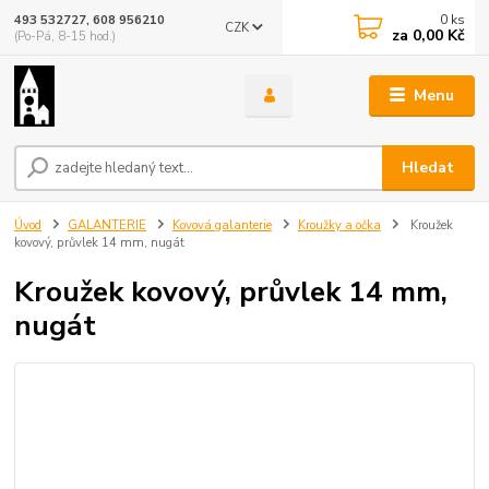
0
ks
493 532727, 608 956210
CZK
za
0,00 Kč
(Po-Pá, 8-15 hod.)
Menu
Hledat
Úvod
GALANTERIE
Kovová galanterie
Kroužky a očka
Kroužek
kovový, průvlek 14 mm, nugát
Kroužek kovový, průvlek 14 mm,
nugát