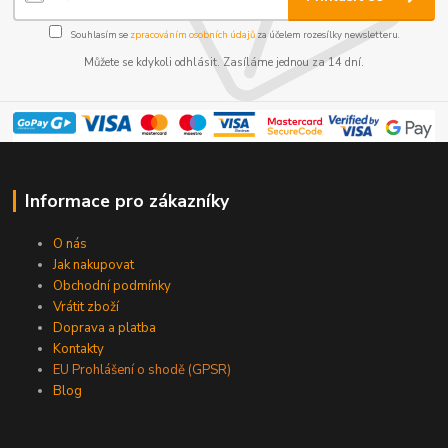
Souhlasím se
zpracováním osobních údajů
za účelem rozesílky newsletteru.
Můžete se kdykoli odhlásit. Zasíláme jednou za 14 dní.
Informace pro zákazníky
O nás
Jak nakupovat
Obchodní podmínky
Vrátit zboží
Doprava a platba
Kontakty
EU Prohlášení o shodě (GPSR)
Blog