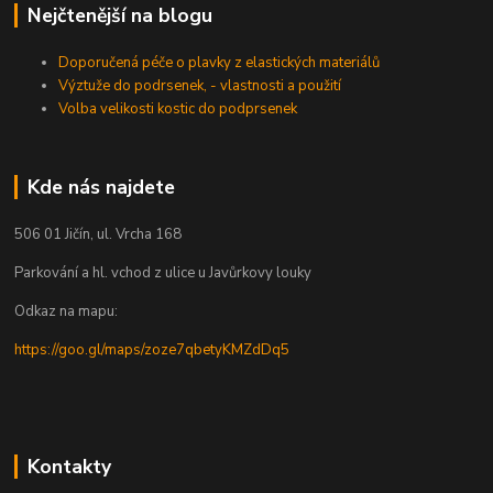
Nejčtenější na blogu
Doporučená péče o plavky z elastických materiálů
Výztuže do podrsenek, - vlastnosti a použití
Volba velikosti kostic do podprsenek
Kde nás najdete
506 01 Jičín, ul. Vrcha 168
Parkování a hl. vchod z ulice u Javůrkovy louky
Odkaz na mapu:
https://goo.gl/maps/zoze7qbetyKMZdDq5
Kontakty