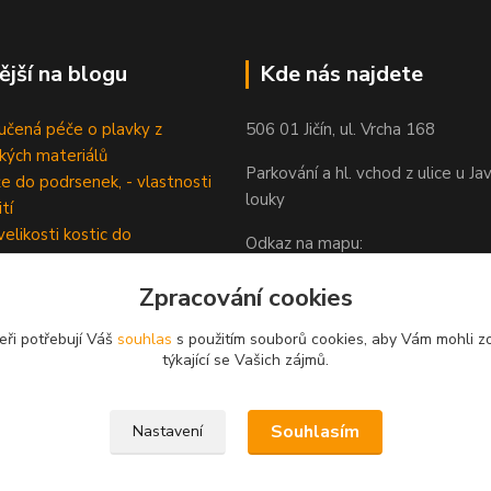
ější na blogu
Kde nás najdete
čená péče o plavky z
506 01 Jičín, ul. Vrcha 168
ckých materiálů
Parkování a hl. vchod z ulice u Ja
e do podrsenek, - vlastnosti
louky
tí
velikosti kostic do
Odkaz na mapu:
senek
https://goo.gl/maps/zoze7qbe
Zpracování cookies
5
eři potřebují Váš
souhlas
s použitím souborů cookies, aby Vám mohli z
týkající se Vašich zájmů.
Souhlasím
Nastavení