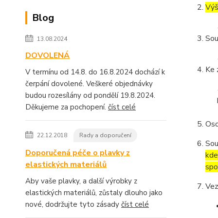
Výš
Blog
Sou
13.08.2024
DOVOLENÁ
Ke 
V termínu od 14.8. do 16.8.2024 dochází k
čerpání dovolené. Veškeré objednávky
budou rozesílány od pondělí 19.8.2024.
Děkujeme za pochopení.
číst celé
Oso
22.12.2018
Rady a doporučení
Sou
Doporučená péče o plavky z
kde
elastických materiálů
spo
Aby vaše plavky, a další výrobky z
Vez
elastických materiálů, zůstaly dlouho jako
nové, dodržujte tyto zásady
číst celé