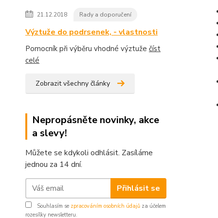
21.12.2018
Rady a doporučení
Výztuže do podrsenek, - vlastnosti
Pomocník při výběru vhodné výztuže
číst
celé
Zobrazit všechny články
Nepropásněte novinky, akce
a slevy!
Můžete se kdykoli odhlásit. Zasíláme
jednou za 14 dní.
Přihlásit se
Souhlasím se
zpracováním osobních údajů
za účelem
rozesílky newsletteru.