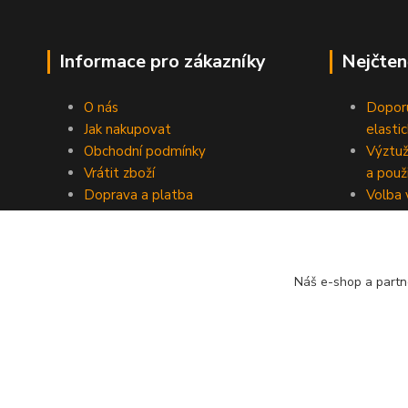
Informace pro zákazníky
Nejčten
O nás
Doporu
Jak nakupovat
elasti
Obchodní podmínky
Výztuž
Vrátit zboží
a použi
Doprava a platba
Volba 
Kontakty
podpr
EU Prohlášení o shodě (GPSR)
Blog
Náš e-shop a partn