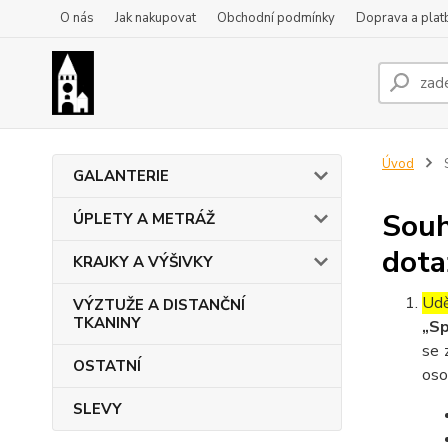
O nás
Jak nakupovat
Obchodní podmínky
Doprava a plat
Úvod
S
GALANTERIE
Souh
ÚPLETY A METRÁŽ
dota
KRAJKY A VÝŠIVKY
Udě
VÝZTUŽE A DISTANČNÍ
TKANINY
„Sp
se 
OSTATNÍ
oso
SLEVY