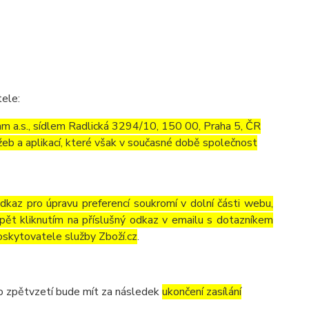
tele:
m a.s., sídlem Radlická 3294/10, 150 00, Praha 5, ČR
eb a aplikací, které však v současné době společnost
odkaz pro úpravu preferencí soukromí v dolní části webu,
pět kliknutím na příslušný odkaz v emailu s dotazníkem
oskytovatele služby Zboží.cz
.
to zpětvzetí bude mít za následek
ukončení zasílání