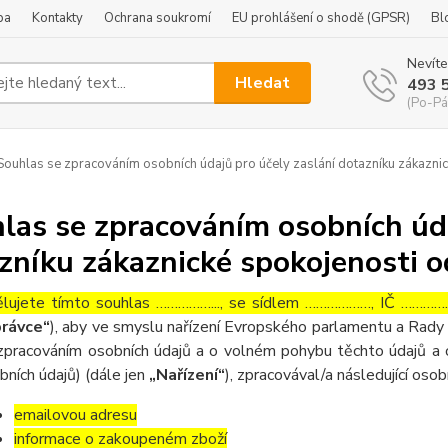
ba
Kontakty
Ochrana soukromí
EU prohlášení o shodě (GPSR)
Bl
Nevíte
Hledat
493 
(Po-Pá
ouhlas se zpracováním osobních údajů pro účely zaslání dotazníku zákaznic
las se zpracováním osobních úda
zníku zákaznické spokojenosti o
lujete tímto souhlas ……………..., se sídlem ………………, IČ ……………
rávce“
), aby ve smyslu nařízení Evropského parlamentu a Rady 
zpracováním osobních údajů a o volném pohybu těchto údajů a 
bních údajů) (dále jen
„Nařízení“
), zpracovával/a následující osob
emailovou adresu
informace o zakoupeném zboží