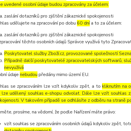
e uvedené osobní údaje budou zpracovány za účelem:
zaslání dotazníků pro zjištění zákaznické spokojenosti
hlas udělujete na zpracování po dobu
60 dní
a to za účelem:
zaslání dotazníků pro zjištění zákaznické spokojenosti
zpracování těchto osobních údajů Správce využívá tyto Zpracova
Poskytovatel služby Zboží.cz, provozované společností Sezna
Případně další poskytovatelé zpracovatelských softwarů, služ
nevyužívá
bní údaje
nebudou
předány mimo území EU.
hlas se zpracováním lze vzít kdykoliv zpět, a to
kliknutím na 
 lze udělený souhlas e-shopu odvolat. Dále lze vzít souhlas z
kojenosti. V takovém případě se odhlásíte z odběru na straně p
měte, prosíme, na vědomí, že podle Nařízení máte právo:
vzít souhlas se zpracováním osobních údajů kdykoliv zpět, to
dotazníku spokojenosti