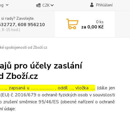
og
Přihlášení
CZK
 si rady? Zavolejte.
0
ks
532727, 608 956210
za
0,00 Kč
, 8-15 hod.)
ké spokojenosti od Zboží.cz
jů pro účely zaslání
d Zboží.cz
…., zapsaná u ………………… , oddíl …, vložka …..
(dále jen
(EU) č. 2016/679 o ochraně fyzických osob v souvislosti
o zrušení směrnice 95/46/ES (obecné nařízení o ochraně
ní údaje: