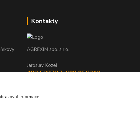
Kontakty
vůrkovy
AGREXIM spo. s r.o.
Jaroslav Kozel
493 532727, 608 956210
(Po-Pá, 8-15 hod.)
tyKMZdDq
agrexim@agrexim.cz
obrazovat informace