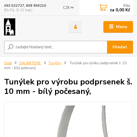
0
ks
493 532727, 608 956210
CZK
za
0,00 Kč
(Po-Pá, 8-15 hod.)
Menu
Hledat
Úvod
GALANTERIE
Tunýlky
Tunýlek pro výrobu podprsenek š. 10
mm - bílý počesaný,
Tunýlek pro výrobu podprsenek š.
10 mm - bílý počesaný,