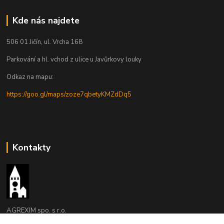
Kde nás najdete
506 01 Jičín, ul. Vrcha 168
Parkování a hl. vchod z ulice u Javůrkovy louky
Odkaz na mapu:
https://goo.gl/maps/zoze7qbetyKMZdDq5
Kontakty
AGREXIM spo. s r.o.