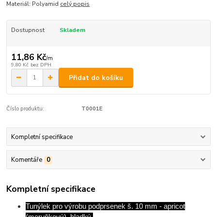
Materiál: Polyamid
celý popis
Dostupnost
Skladem
11,86 Kč
/
m
9,80 Kč
bez DPH
Přidat do košíku
Číslo produktu:
T0001E
Kompletní specifikace
Komentáře
0
Kompletní specifikace
Tunýlek pro výrobu podprsenek š. 10 mm - apricot
(meruňkový), hladký,