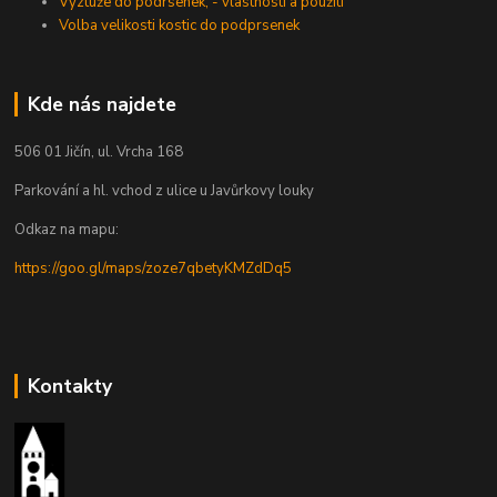
Výztuže do podrsenek, - vlastnosti a použití
Volba velikosti kostic do podprsenek
Kde nás najdete
506 01 Jičín, ul. Vrcha 168
Parkování a hl. vchod z ulice u Javůrkovy louky
Odkaz na mapu:
https://goo.gl/maps/zoze7qbetyKMZdDq5
Kontakty