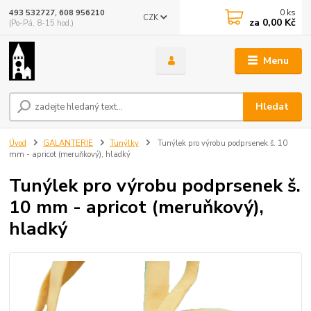
0
ks
493 532727, 608 956210
CZK
za
0,00 Kč
(Po-Pá, 8-15 hod.)
Menu
Hledat
Úvod
GALANTERIE
Tunýlky
Tunýlek pro výrobu podprsenek š. 10
mm - apricot (meruňkový), hladký
Tunýlek pro výrobu podprsenek š.
10 mm - apricot (meruňkový),
hladký