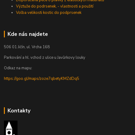
Výztuže do podrsenek, - vlastnosti a použití
Volba velikosti kostic do podprsenek
Kde nás najdete
506 01 Jičín, ul. Vrcha 168
Parkování a hl. vchod z ulice u Javůrkovy louky
Odkaz na mapu:
https://goo.gl/maps/zoze7qbetyKMZdDq5
Kontakty