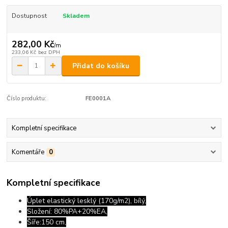
Dostupnost
Skladem
282,00 Kč
/
m
233,06 Kč
bez DPH
Přidat do košíku
Číslo produktu:
FE0001A
Kompletní specifikace
Komentáře
0
Kompletní specifikace
Úplet elastický lesklý (170g/m2), bílý,
Složení: 80%PA+20%EA,
Šíře:150 cm,