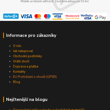
Můžete se kdykoli odhlásit. Zasíláme jednou za 14 dní.
Informace pro zákazníky
O nás
Jak nakupovat
Obchodní podmínky
Vrátit zboží
Doprava a platba
Kontakty
EU Prohlášení o shodě (GPSR)
Blog
Nejčtenější na blogu
Doporučená péče o plavky z elastických materiálů