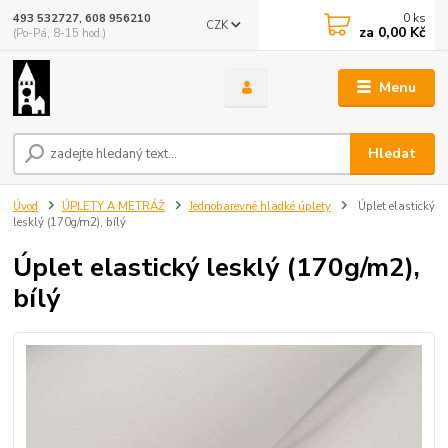
0
ks
493 532727, 608 956210
CZK
za
0,00 Kč
(Po-Pá, 8-15 hod.)
Menu
Hledat
Úvod
ÚPLETY A METRÁŽ
Jednobarevné hladké úplety
Úplet elastický
lesklý (170g/m2), bílý
Úplet elastický lesklý (170g/m2),
bílý