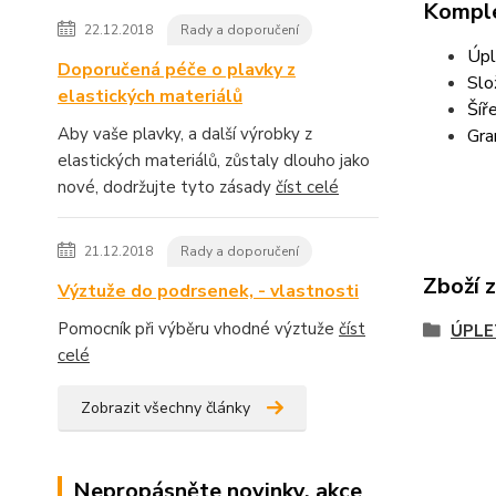
Komple
22.12.2018
Rady a doporučení
Úpl
Doporučená péče o plavky z
Sl
elastických materiálů
Šíř
Aby vaše plavky, a další výrobky z
Gra
elastických materiálů, zůstaly dlouho jako
nové, dodržujte tyto zásady
číst celé
21.12.2018
Rady a doporučení
Zboží 
Výztuže do podrsenek, - vlastnosti
Pomocník při výběru vhodné výztuže
číst
ÚPLE
celé
Zobrazit všechny články
Nepropásněte novinky, akce