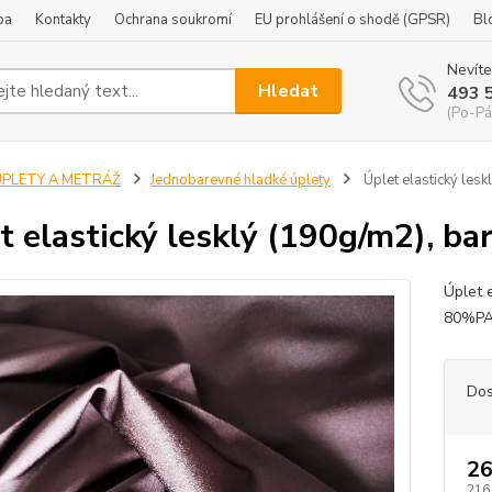
ba
Kontakty
Ochrana soukromí
EU prohlášení o shodě (GPSR)
Bl
Nevíte
Hledat
493 
(Po-Pá
ÚPLETY A METRÁŽ
Jednobarevné hladké úplety
Úplet elastický lesk
t elastický lesklý (190g/m2), ba
Úplet e
80%PA+
Dos
26
216