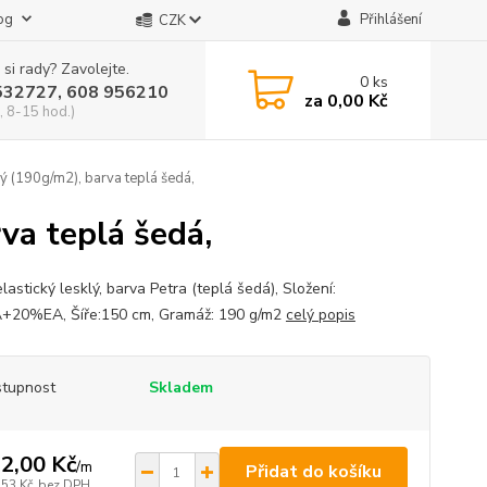
og
Přihlášení
CZK
 si rady? Zavolejte.
0
ks
532727, 608 956210
za
0,00 Kč
, 8-15 hod.)
lý (190g/m2), barva teplá šedá,
rva teplá šedá,
lastický lesklý, barva Petra (teplá šedá), Složení:
20%EA, Šíře:150 cm, Gramáž: 190 g/m2
celý popis
tupnost
Skladem
2,00 Kč
/
m
Přidat do košíku
,53 Kč
bez DPH