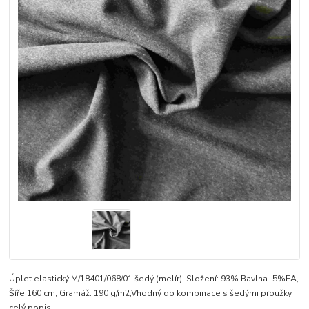
Úplet elastický M/18401/068/01 šedý (melír), Složení: 93% Bavlna+5%EA,
Šíře 160 cm, Gramáž: 190 g/m2,Vhodný do kombinace s šedými proužky
celý popis