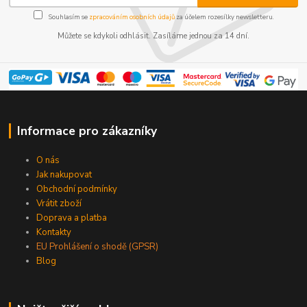
Souhlasím se
zpracováním osobních údajů
za účelem rozesílky newsletteru.
Můžete se kdykoli odhlásit. Zasíláme jednou za 14 dní.
Informace pro zákazníky
O nás
Jak nakupovat
Obchodní podmínky
Vrátit zboží
Doprava a platba
Kontakty
EU Prohlášení o shodě (GPSR)
Blog