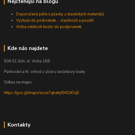
Nejčtenější na blogu
Doporučená péče o plavky z elastických materiálů
Výztuže do podrsenek, - vlastnosti a použití
Volba velikosti kostic do podprsenek
Kde nás najdete
506 01 Jičín, ul. Vrcha 168
Parkování a hl. vchod z ulice u Javůrkovy louky
Odkaz na mapu:
https://goo.gl/maps/zoze7qbetyKMZdDq5
Kontakty