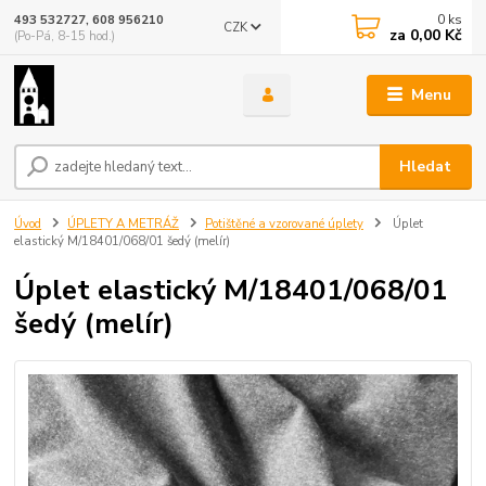
0
ks
493 532727, 608 956210
CZK
za
0,00 Kč
(Po-Pá, 8-15 hod.)
Menu
Hledat
Úvod
ÚPLETY A METRÁŽ
Potištěné a vzorované úplety
Úplet
elastický M/18401/068/01 šedý (melír)
Úplet elastický M/18401/068/01
šedý (melír)