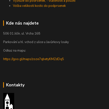
Výztuže do podrsenek, - vlastnosti a použití
Volba velikosti kostic do podprsenek
Kde nás najdete
506 01 Jičín, ul. Vrcha 168
Parkování a hl. vchod z ulice u Javůrkovy louky
Odkaz na mapu:
https://goo.gl/maps/zoze7qbetyKMZdDq5
Kontakty