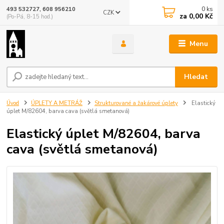
0
ks
493 532727, 608 956210
CZK
za
0,00 Kč
(Po-Pá, 8-15 hod.)
Menu
Hledat
Úvod
ÚPLETY A METRÁŽ
Strukturované a žakárové úplety
Elastický
úplet M/82604, barva cava (světlá smetanová)
Elastický úplet M/82604, barva
cava (světlá smetanová)