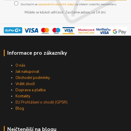
Souhlasím se
zpracováním osobních údajů
za účelem rozesílky newsletteru.
Můžete se kdykoli odhlásit. Zasíláme jednou za 14 dní.
Informace pro zákazníky
O nás
Jak nakupovat
Obchodní podmínky
Vrátit zboží
Doprava a platba
Kontakty
EU Prohlášení o shodě (GPSR)
Blog
Nejčtenější na blogu