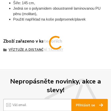
Šíře: 145 cm,
Jedná se o polyamidem oboustranně laminovanou PU
pěnu (molitan),
Použití například na koše podprsenek/plavek
Zboží zařazeno v kategoriích
VÝZTUŽE A DISTANČNÍ TKANINY
Nepropásněte novinky, akce a
slevy!
Přihlásit se