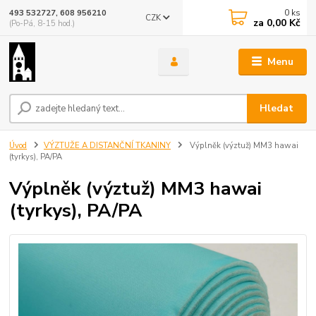
0
ks
493 532727, 608 956210
CZK
za
0,00 Kč
(Po-Pá, 8-15 hod.)
Menu
Hledat
Úvod
VÝZTUŽE A DISTANČNÍ TKANINY
Výplněk (výztuž) MM3 hawai
(tyrkys), PA/PA
Výplněk (výztuž) MM3 hawai
(tyrkys), PA/PA