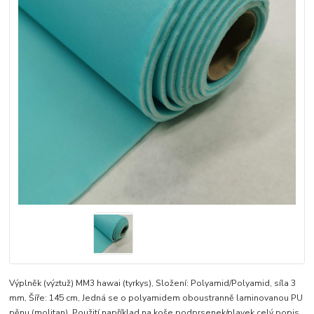
Výplněk (výztuž) MM3 hawai (tyrkys), Složení: Polyamid/Polyamid, síla 3
mm, Šíře: 145 cm, Jedná se o polyamidem oboustranně laminovanou PU
pěnu (molitan), Použití například na koše podprsenek/plavek
celý popis