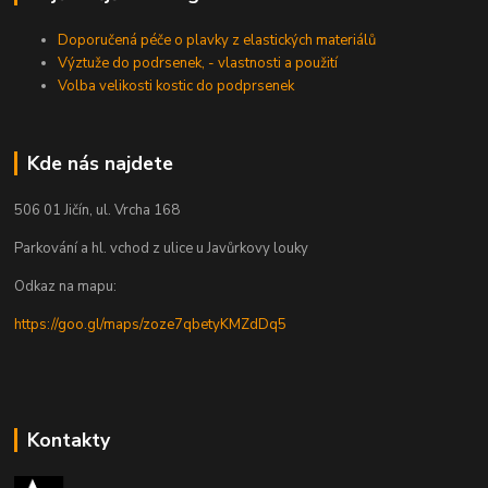
Doporučená péče o plavky z elastických materiálů
Výztuže do podrsenek, - vlastnosti a použití
Volba velikosti kostic do podprsenek
Kde nás najdete
506 01 Jičín, ul. Vrcha 168
Parkování a hl. vchod z ulice u Javůrkovy louky
Odkaz na mapu:
https://goo.gl/maps/zoze7qbetyKMZdDq5
Kontakty