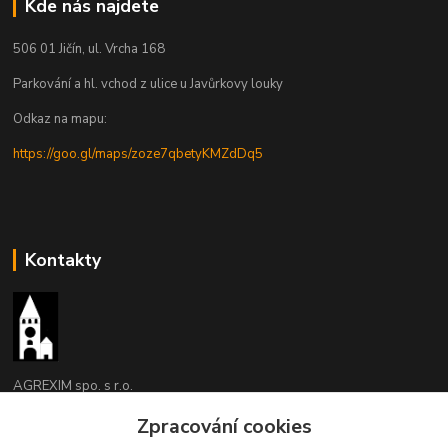
Kde nás najdete
506 01 Jičín, ul. Vrcha 168
Parkování a hl. vchod z ulice u Javůrkovy louky
Odkaz na mapu:
https://goo.gl/maps/zoze7qbetyKMZdDq5
Kontakty
AGREXIM spo. s r.o.
Zpracování cookies
Jaroslav Kozel