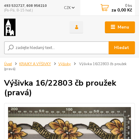
0
ks
493 532727, 608 956210
CZK
za
0,00 Kč
(Po-Pá, 8-15 hod.)
Menu
Hledat
Úvod
KRAJKY A VÝŠIVKY
Výšivky
Výšivka 16/22803 čb proužek
(pravá)
Výšivka 16/22803 čb proužek
(pravá)