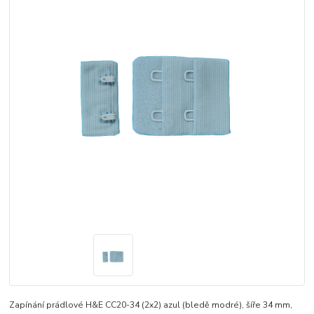
Zapínání prádlové H&E CC20-34 (2x2) azul (bledě modré), šíře 34 mm,