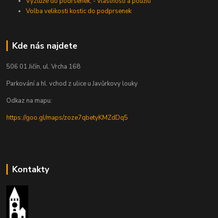
Výztuže do podrsenek, - vlastnosti a použití
Volba velikosti kostic do podprsenek
Kde nás najdete
506 01 Jičín, ul. Vrcha 168
Parkování a hl. vchod z ulice u Javůrkovy louky
Odkaz na mapu:
https://goo.gl/maps/zoze7qbetyKMZdDq5
Kontakty