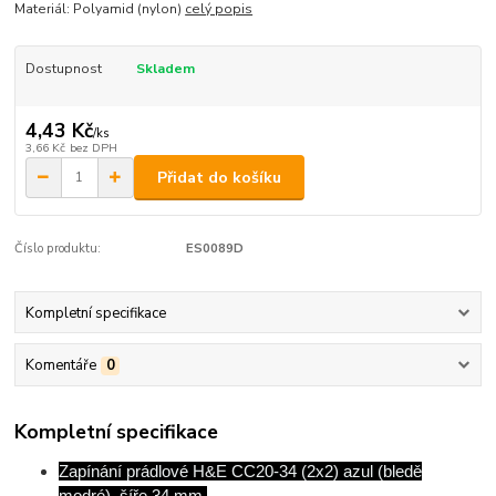
Materiál: Polyamid (nylon)
celý popis
Dostupnost
Skladem
4,43 Kč
/
ks
3,66 Kč
bez DPH
Přidat do košíku
Číslo produktu:
ES0089D
Kompletní specifikace
Komentáře
0
Kompletní specifikace
Zapínání prádlové H&E CC20-34 (2x2) azul (bledě
modré), šíře 34 mm,