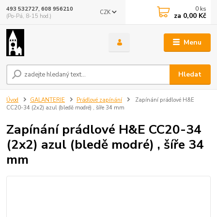
0
ks
493 532727, 608 956210
CZK
za
0,00 Kč
(Po-Pá, 8-15 hod.)
Menu
Hledat
Úvod
GALANTERIE
Prádlové zapínání
Zapínání prádlové H&E
CC20-34 (2x2) azul (bledě modré) , šíře 34 mm
Zapínání prádlové H&E CC20-34
(2x2) azul (bledě modré) , šíře 34
mm