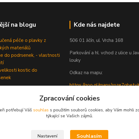
ější na blogu
Kde nás najdete
čená péče o plavky z
506 01 Jičín, ul. Vrcha 168
ckých materiálů
Parkování a hl. vchod z ulice u Ja
e do podrsenek, - vlastnosti
louky
tí
velikosti kostic do
Odkaz na mapu:
senek
https://goo.gl/maps/zoze7qbe
5
Zpracování cookies
eři potřebují Váš
souhlas
s použitím souborů cookies, aby Vám mohli z
týkající se Vašich zájmů.
Souhlasím
Nastavení