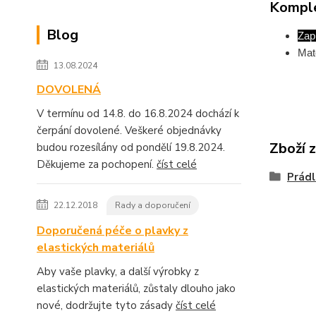
Komple
Blog
Zap
Mat
13.08.2024
DOVOLENÁ
V termínu od 14.8. do 16.8.2024 dochází k
čerpání dovolené. Veškeré objednávky
Zboží 
budou rozesílány od pondělí 19.8.2024.
Děkujeme za pochopení.
číst celé
Prádl
22.12.2018
Rady a doporučení
Doporučená péče o plavky z
elastických materiálů
Aby vaše plavky, a další výrobky z
elastických materiálů, zůstaly dlouho jako
nové, dodržujte tyto zásady
číst celé