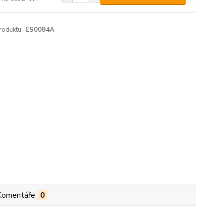
roduktu:
ES0084A
Komentáře
0