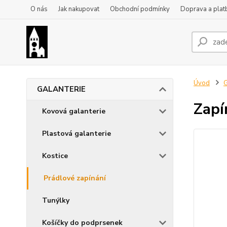
O nás
Jak nakupovat
Obchodní podmínky
Doprava a plat
Úvod
GALANTERIE
Zapí
Kovová galanterie
Plastová galanterie
Kostice
Prádlové zapínání
Tunýlky
Košíčky do podprsenek