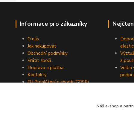
Informace pro zákazníky
Nejčten
O nás
Doporu
Jak nakupovat
elasti
Obchodní podmínky
Výztuž
Vrátit zboží
a použi
Doprava a platba
Volba 
Kontakty
podpr
EU Prohlášení o shodě (GPSR)
Blog
Náš e-shop a partn