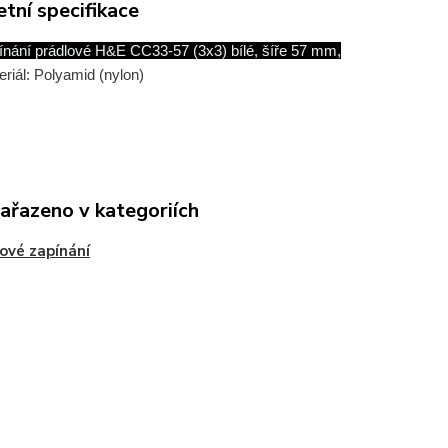
tní specifikace
ínání prádlové H&E CC33-57 (3x3) bílé, šíře 57 mm,
eriál: Polyamid (nylon)
zařazeno v kategoriích
ové zapínání