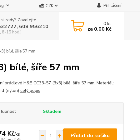
og
Přihlášení
CZK
 si rady? Zavolejte.
0
ks
532727, 608 956210
za
0,00 Kč
, 8-15 hod.)
) bílé, šíře 57 mm
) bílé, šíře 57 mm
ní prádlové H&E CC33-57 (3x3) bílé, šíře 57 mm, Materiál:
id (nylon)
celý popis
tupnost
Skladem
74 Kč
/
ks
Přidat do košíku
 Kč
bez DPH