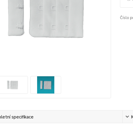
Číslo p
etní specifikace