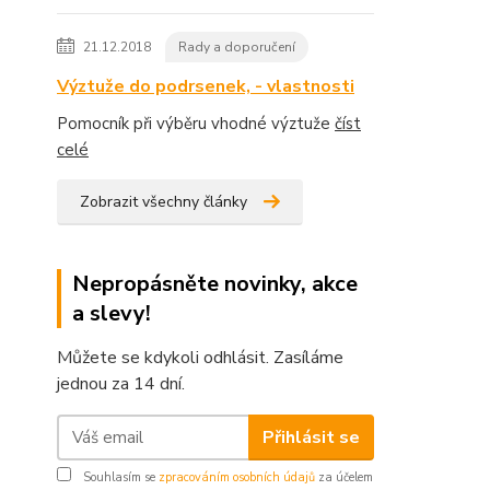
21.12.2018
Rady a doporučení
Výztuže do podrsenek, - vlastnosti
Pomocník při výběru vhodné výztuže
číst
celé
Zobrazit všechny články
Nepropásněte novinky, akce
a slevy!
Můžete se kdykoli odhlásit. Zasíláme
jednou za 14 dní.
Přihlásit se
Souhlasím se
zpracováním osobních údajů
za účelem