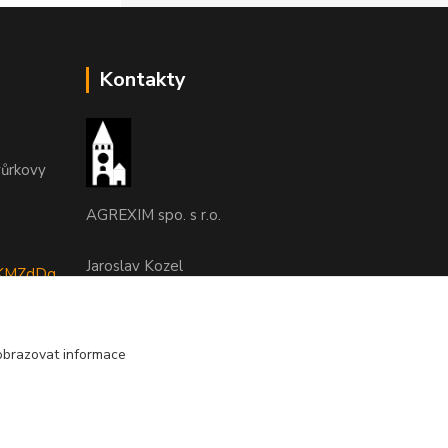
Kontakty
vůrkovy
AGREXIM spo. s r.o.
Jaroslav Kozel
tyKMZdDq
493 532727, 608 956210
(Po-Pá, 8-15 hod.)
obrazovat informace
agrexim@agrexim.cz