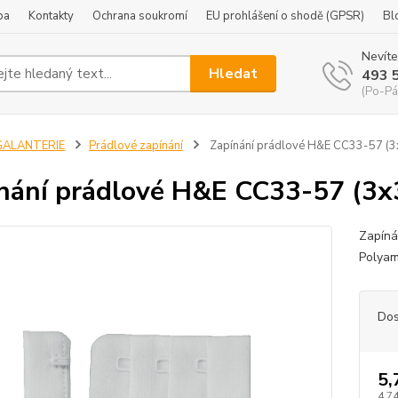
ba
Kontakty
Ochrana soukromí
EU prohlášení o shodě (GPSR)
Bl
Nevíte
Hledat
493 
(Po-Pá
GALANTERIE
Prádlové zapínání
Zapínání prádlové H&E CC33-57 (3x3
nání prádlové H&E CC33-57 (3x3
Zapíná
Polyam
Dos
5,
4,74