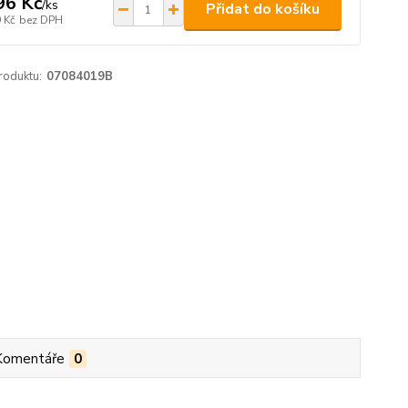
96 Kč
/
ks
Přidat do košíku
 Kč
bez DPH
roduktu:
07084019B
Komentáře
0