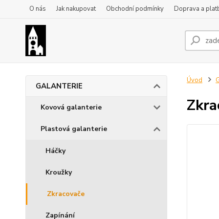
O nás
Jak nakupovat
Obchodní podmínky
Doprava a plat
Úvod
GALANTERIE
Zkra
Kovová galanterie
Plastová galanterie
Háčky
Kroužky
Zkracovače
Zapínání