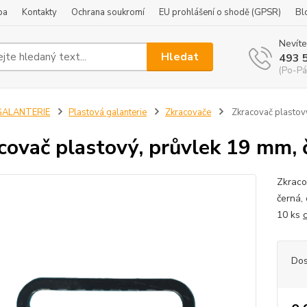
ba
Kontakty
Ochrana soukromí
EU prohlášení o shodě (GPSR)
Bl
Nevíte
Hledat
493 
(Po-Pá
GALANTERIE
Plastová galanterie
Zkracovače
Zkracovač plastový
covač plastový, průvlek 19 mm, 
Zkraco
černá,
10 ks
Dos