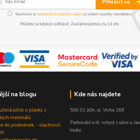
Přihlásit se
Souhlasím se
zpracováním osobních údajů
za účelem rozesílky newsletteru.
Můžete se kdykoli odhlásit. Zasíláme jednou za 14 dní.
ější na blogu
Kde nás najdete
čená péče o plavky z
506 01 Jičín, ul. Vrcha 168
ckých materiálů
Parkování a hl. vchod z ulice u Ja
e do podrsenek, - vlastnosti
louky
tí
velikosti kostic do