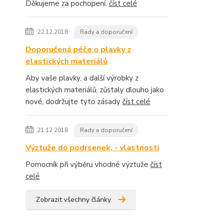
Děkujeme za pochopení.
číst celé
22.12.2018
Rady a doporučení
Doporučená péče o plavky z
elastických materiálů
Aby vaše plavky, a další výrobky z
elastických materiálů, zůstaly dlouho jako
nové, dodržujte tyto zásady
číst celé
21.12.2018
Rady a doporučení
Výztuže do podrsenek, - vlastnosti
Pomocník při výběru vhodné výztuže
číst
celé
Zobrazit všechny články