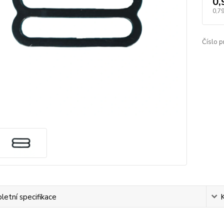
0,
0,79
Číslo p
etní specifikace