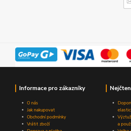
Informace pro zákazníky
Nejčten
O nás
Doporu
Jak nakupovat
elasti
Obchodní podmínky
Výztuž
Vrátit zboží
a použi
Doprava a platba
Volba 