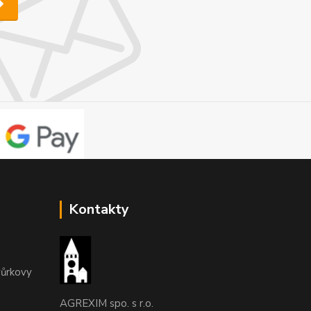
Kontakty
vůrkovy
AGREXIM spo. s r.o.