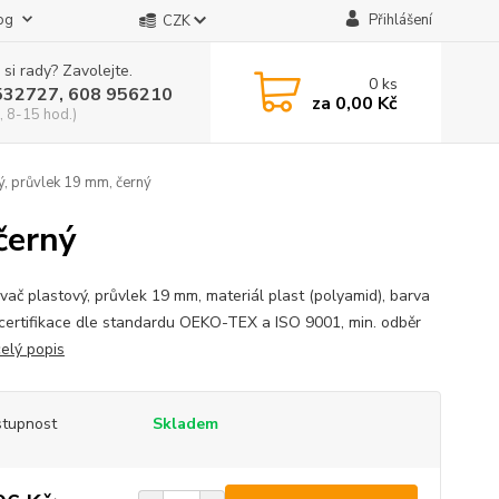
og
Přihlášení
CZK
 si rady? Zavolejte.
0
ks
532727, 608 956210
za
0,00 Kč
, 8-15 hod.)
, průvlek 19 mm, černý
černý
vač plastový, průvlek 19 mm, materiál plast (polyamid), barva
 certifikace dle standardu OEKO-TEX a ISO 9001, min. odběr
celý popis
tupnost
Skladem