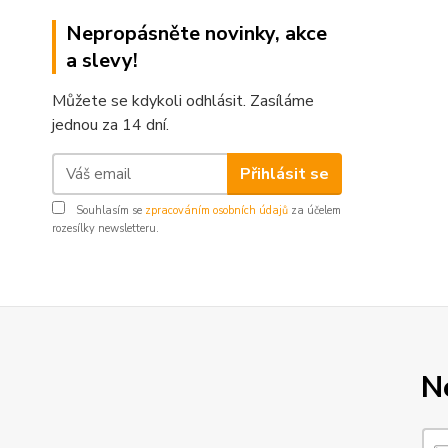
Nepropásněte novinky, akce
a slevy!
Můžete se kdykoli odhlásit. Zasíláme
jednou za 14 dní.
Přihlásit se
Souhlasím se
zpracováním osobních údajů
za účelem
rozesílky newsletteru.
N