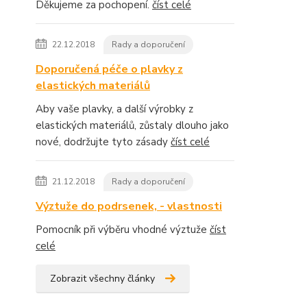
Děkujeme za pochopení.
číst celé
22.12.2018
Rady a doporučení
Doporučená péče o plavky z
elastických materiálů
Aby vaše plavky, a další výrobky z
elastických materiálů, zůstaly dlouho jako
nové, dodržujte tyto zásady
číst celé
21.12.2018
Rady a doporučení
Výztuže do podrsenek, - vlastnosti
Pomocník při výběru vhodné výztuže
číst
celé
Zobrazit všechny články