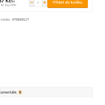
87 Kč
/
ks
Přidat do košíku
 Kč
bez DPH
roduktu:
07084012T
Komentáře
0