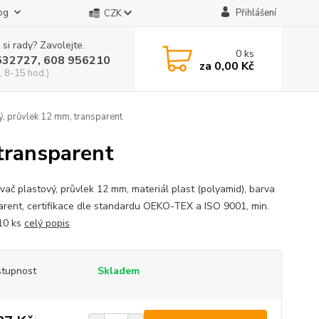
og
Přihlášení
CZK
 si rady? Zavolejte.
0
ks
532727, 608 956210
za
0,00 Kč
, 8-15 hod.)
, průvlek 12 mm, transparent
transparent
vač plastový, průvlek 12 mm, materiál plast (polyamid), barva
arent, certifikace dle standardu OEKO-TEX a ISO 9001, min.
10 ks
celý popis
tupnost
Skladem