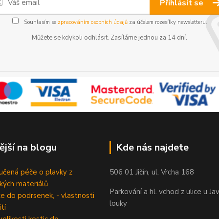
Přihlásit se
Souhlasím se
zpracováním osobních údajů
za účelem rozesílky newsletteru.
Můžete se kdykoli odhlásit. Zasíláme jednou za 14 dní.
ější na blogu
Kde nás najdete
čená péče o plavky z
506 01 Jičín, ul. Vrcha 168
ckých materiálů
Parkování a hl. vchod z ulice u Ja
e do podrsenek, - vlastnosti
louky
tí
velikosti kostic do