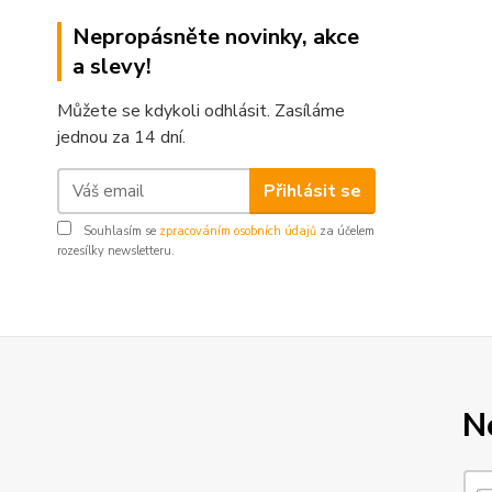
Nepropásněte novinky, akce
a slevy!
Můžete se kdykoli odhlásit. Zasíláme
jednou za 14 dní.
Přihlásit se
Souhlasím se
zpracováním osobních údajů
za účelem
rozesílky newsletteru.
N