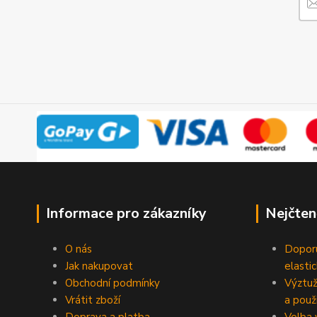
Informace pro zákazníky
Nejčten
O nás
Doporu
Jak nakupovat
elasti
Obchodní podmínky
Výztuž
Vrátit zboží
a použi
Doprava a platba
Volba 