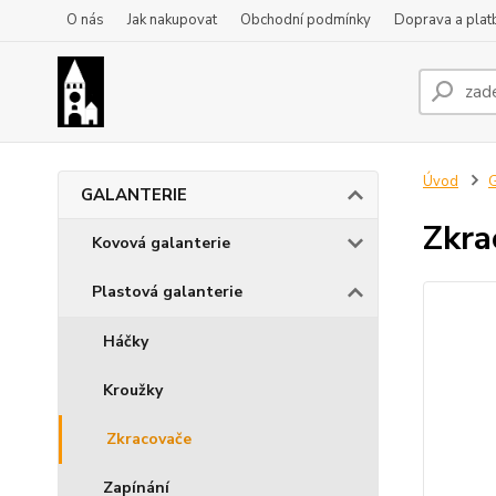
O nás
Jak nakupovat
Obchodní podmínky
Doprava a plat
Úvod
GALANTERIE
Zkra
Kovová galanterie
Plastová galanterie
Háčky
Kroužky
Zkracovače
Zapínání