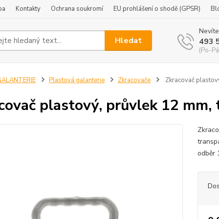
ba
Kontakty
Ochrana soukromí
EU prohlášení o shodě (GPSR)
Bl
Nevíte
Hledat
493 
(Po-Pá
GALANTERIE
Plastová galanterie
Zkracovače
Zkracovač plastový
covač plastový, průvlek 12 mm, 
Zkraco
transp
odběr 
Dos