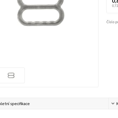
0,
0,72
Číslo p
etní specifikace