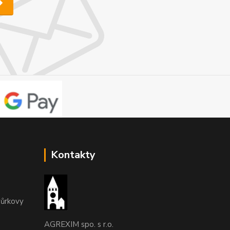
Kontakty
vůrkovy
AGREXIM spo. s r.o.