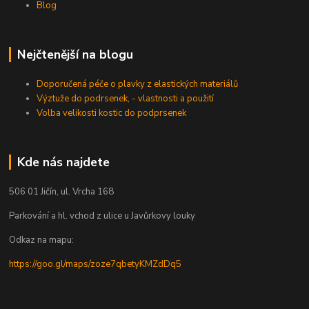
Blog
Nejčtenější na blogu
Doporučená péče o plavky z elastických materiálů
Výztuže do podrsenek, - vlastnosti a použití
Volba velikosti kostic do podprsenek
Kde nás najdete
506 01 Jičín, ul. Vrcha 168
Parkování a hl. vchod z ulice u Javůrkovy louky
Odkaz na mapu:
https://goo.gl/maps/zoze7qbetyKMZdDq5