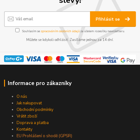
slevy!
Přihlásit se
Souhlasím se
zpracováním osobních údajů
za účelem rozesílky newsletteru.
Můžete se kdykoli odhlásit. Zasíláme jednou za 14 dní.
Informace pro zákazníky
O nás
Jak nakupovat
Obchodní podmínky
Vrátit zboží
Doprava a platba
Kontakty
EU Prohlášení o shodě (GPSR)