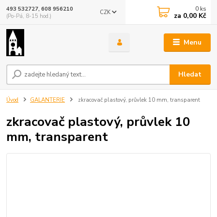
0
ks
493 532727, 608 956210
CZK
za
0,00 Kč
(Po-Pá, 8-15 hod.)
Menu
Hledat
Úvod
GALANTERIE
zkracovač plastový, průvlek 10 mm, transparent
zkracovač plastový, průvlek 10
mm, transparent