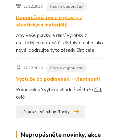
22.12.2018
Rady a doporučení
Doporučená péče o plavky z
elastických materiálů
Aby vaše plavky, a další výrobky z
elastických materiálů, zůstaly dlouho jako
nové, dodržujte tyto zásady
číst celé
21.12.2018
Rady a doporučení
Výztuže do podrsenek, - vlastnosti
Pomocník při výběru vhodné výztuže
číst
celé
Zobrazit všechny články
Nepropásněte novinky, akce