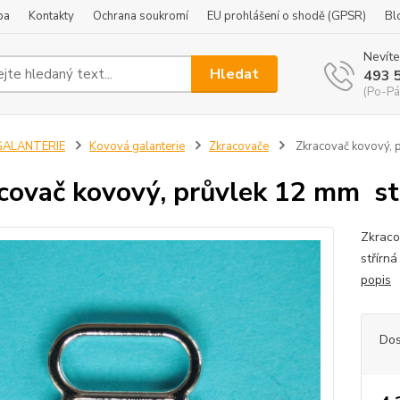
ba
Kontakty
Ochrana soukromí
EU prohlášení o shodě (GPSR)
Bl
Nevíte
Hledat
493 
(Po-Pá
GALANTERIE
Kovová galanterie
Zkracovače
Zkracovač kovový, p
covač kovový, průvlek 12 mm stř
Zkraco
střírn
popis
Dos