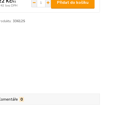
22 Kč
/
ks
Přidat do košíku
 Kč
bez DPH
roduktu:
33612S
Komentáře
0