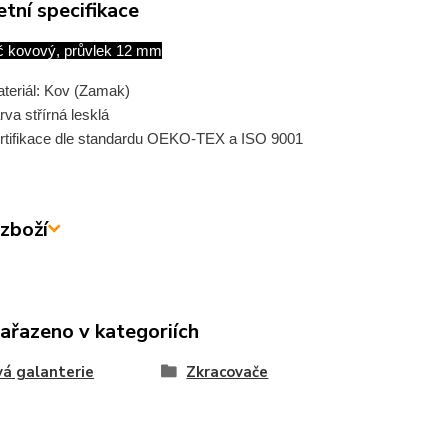
tní specifikace
č kovový, průvlek 12 mm
teriál: Kov (Zamak)
rva střírná lesklá
rtifikace dle standardu OEKO-TEX a ISO 9001
zboží
zařazeno v kategoriích
á galanterie
Zkracovače