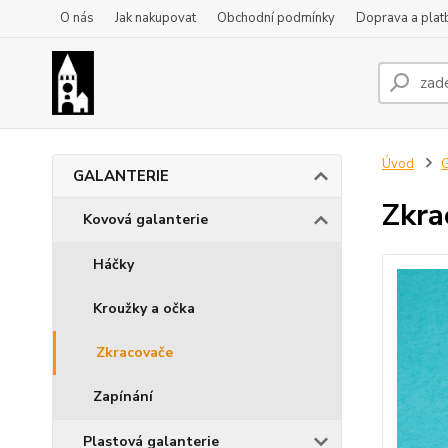
O nás
Jak nakupovat
Obchodní podmínky
Doprava a plat
Úvod
GALANTERIE
Zkra
Kovová galanterie
Háčky
Kroužky a očka
Zkracovače
Zapínání
Plastová galanterie