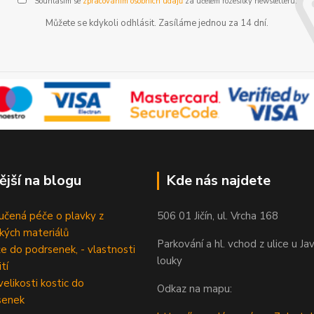
Souhlasím se
zpracováním osobních údajů
za účelem rozesílky newsletteru.
Můžete se kdykoli odhlásit. Zasíláme jednou za 14 dní.
ější na blogu
Kde nás najdete
čená péče o plavky z
506 01 Jičín, ul. Vrcha 168
ckých materiálů
Parkování a hl. vchod z ulice u Ja
e do podrsenek, - vlastnosti
louky
tí
velikosti kostic do
Odkaz na mapu:
senek