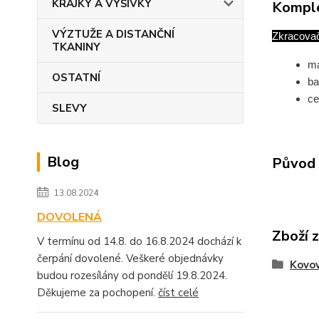
KRAJKY A VÝŠIVKY
Komple
VÝZTUŽE A DISTANČNÍ
Zkracova
TKANINY
ma
OSTATNÍ
ba
ce
SLEVY
Blog
Původ 
13.08.2024
DOVOLENÁ
Zboží 
V termínu od 14.8. do 16.8.2024 dochází k
čerpání dovolené. Veškeré objednávky
Kovov
budou rozesílány od pondělí 19.8.2024.
Děkujeme za pochopení.
číst celé