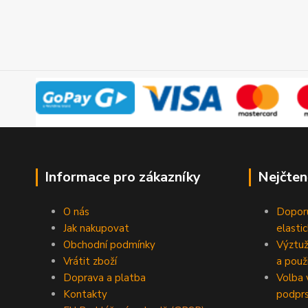
Informace pro zákazníky
Nejčten
O nás
Doporu
Jak nakupovat
elasti
Obchodní podmínky
Výztuž
Vrátit zboží
a použi
Doprava a platba
Volba 
Kontakty
podpr