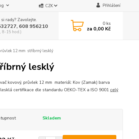
og
Přihlášení
CZK
 si rady? Zavolejte.
0
ks
532727, 608 956210
za
0,00 Kč
, 8-15 hod.)
růvlek 12 mm stříbrný lesklý
íbrný lesklý
vač kovový, průvlek 12 mm materiál: Kov (Zamak) barva
á lesklá certifikace dle standardu OEKO-TEX a ISO 9001
celý
tupnost
Skladem