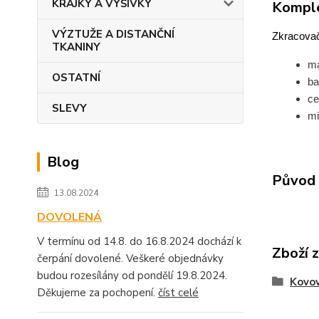
KRAJKY A VÝŠIVKY
Komple
VÝZTUŽE A DISTANČNÍ
Zkracovač
TKANINY
ma
OSTATNÍ
ba
ce
SLEVY
mi
Blog
Původ 
13.08.2024
DOVOLENÁ
V termínu od 14.8. do 16.8.2024 dochází k
Zboží 
čerpání dovolené. Veškeré objednávky
budou rozesílány od pondělí 19.8.2024.
Kovov
Děkujeme za pochopení.
číst celé