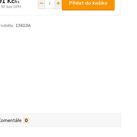
91 Kč
/
ks
Přidat do košíku
 Kč
bez DPH
roduktu:
13610A
Komentáře
0