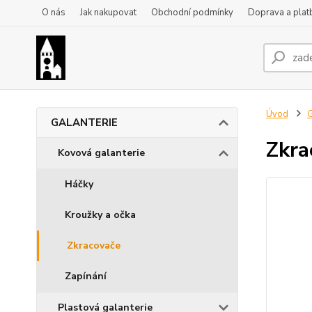
O nás
Jak nakupovat
Obchodní podmínky
Doprava a plat
Úvod
GALANTERIE
Zkra
Kovová galanterie
Háčky
Kroužky a očka
Zkracovače
Zapínání
Plastová galanterie