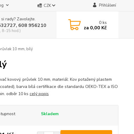
og
Přihlášení
CZK
 si rady? Zavolejte.
0
ks
532727, 608 956210
za
0,00 Kč
, 8-15 hod.)
růvlek 10 mm, bílý
lý
vač kovový, průvlek 10 mm, materiál: Kov potažený plastem
 coated), barva bílá certifikace dle standardu OEKO-TEX a ISO
in. odběr 10 ks
celý popis
tupnost
Skladem