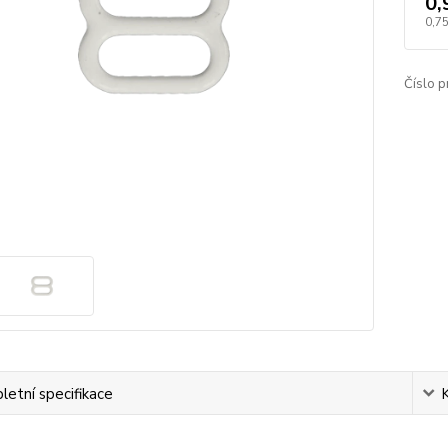
0,
0,75
Číslo p
etní specifikace