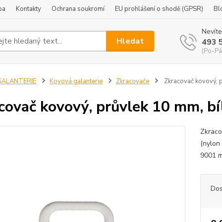
ba
Kontakty
Ochrana soukromí
EU prohlášení o shodě (GPSR)
Bl
Nevíte
Hledat
493 
(Po-Pá
GALANTERIE
Kovová galanterie
Zkracovače
Zkracovač kovový, p
covač kovový, průvlek 10 mm, bí
Zkraco
(nylon
9001 m
Dos