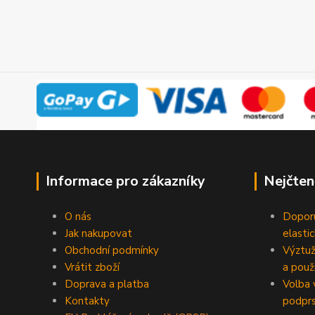
Informace pro zákazníky
Nejčten
O nás
Doporu
Jak nakupovat
elasti
Obchodní podmínky
Výztuž
Vrátit zboží
a použi
Doprava a platba
Volba 
Kontakty
podpr