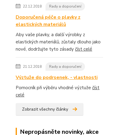
22.12.2018
Rady a doporučení
Doporučená péče o plavky z
elastických materiálů
Aby vaše plavky, a další výrobky z
elastických materiálů, zůstaly dlouho jako
nové, dodržujte tyto zásady
číst celé
21.12.2018
Rady a doporučení
Výztuže do podrsenek, - vlastnosti
Pomocník při výběru vhodné výztuže
číst
celé
Zobrazit všechny články
Nepropásněte novinky, akce