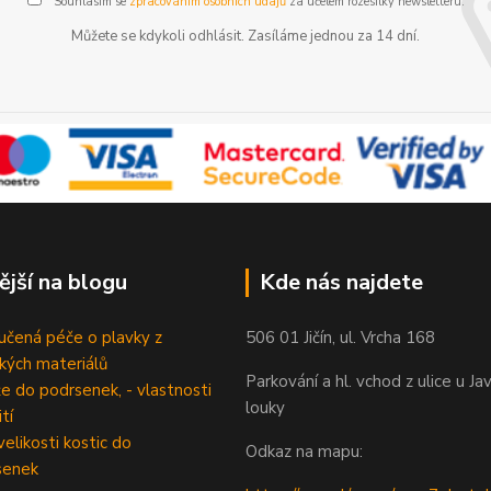
Souhlasím se
zpracováním osobních údajů
za účelem rozesílky newsletteru.
Můžete se kdykoli odhlásit. Zasíláme jednou za 14 dní.
ější na blogu
Kde nás najdete
čená péče o plavky z
506 01 Jičín, ul. Vrcha 168
ckých materiálů
Parkování a hl. vchod z ulice u Ja
e do podrsenek, - vlastnosti
louky
tí
velikosti kostic do
Odkaz na mapu:
senek