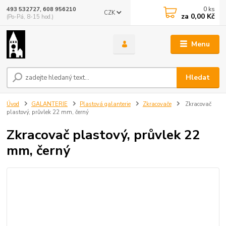
0
ks
493 532727, 608 956210
CZK
za
0,00 Kč
(Po-Pá, 8-15 hod.)
Menu
Hledat
Úvod
GALANTERIE
Plastová galanterie
Zkracovače
Zkracovač
plastový, průvlek 22 mm, černý
Zkracovač plastový, průvlek 22
mm, černý