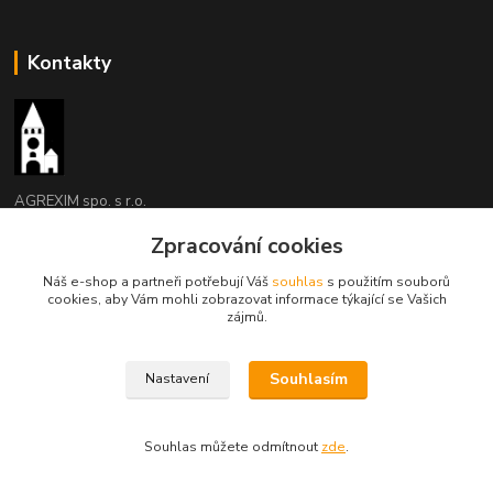
Kontakty
AGREXIM spo. s r.o.
Zpracování cookies
Jaroslav Kozel
493 532727, 608 956210
Náš e-shop a partneři potřebují Váš
souhlas
s použitím souborů
(Po-Pá, 8-15 hod.)
cookies, aby Vám mohli zobrazovat informace týkající se Vašich
zájmů.
agrexim@agrexim.cz
Souhlasím
Nastavení
Souhlas můžete odmítnout
zde
.
Vytvořeno na
Eshop-rychle.cz