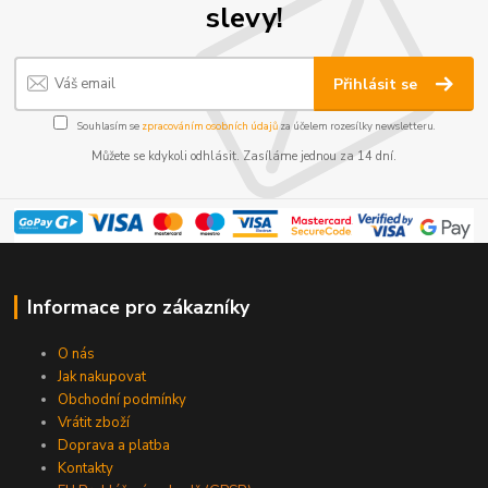
slevy!
Přihlásit se
Souhlasím se
zpracováním osobních údajů
za účelem rozesílky newsletteru.
Můžete se kdykoli odhlásit. Zasíláme jednou za 14 dní.
Informace pro zákazníky
O nás
Jak nakupovat
Obchodní podmínky
Vrátit zboží
Doprava a platba
Kontakty