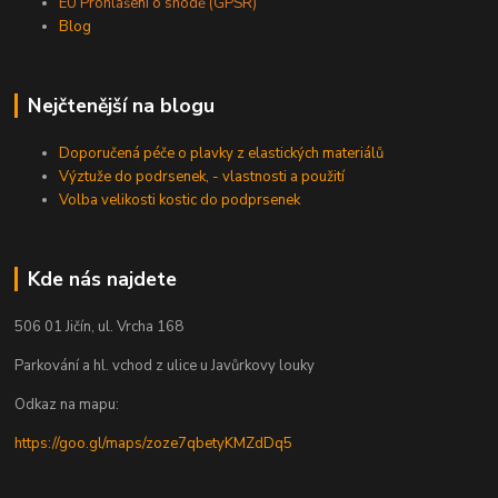
EU Prohlášení o shodě (GPSR)
Blog
Nejčtenější na blogu
Doporučená péče o plavky z elastických materiálů
Výztuže do podrsenek, - vlastnosti a použití
Volba velikosti kostic do podprsenek
Kde nás najdete
506 01 Jičín, ul. Vrcha 168
Parkování a hl. vchod z ulice u Javůrkovy louky
Odkaz na mapu:
https://goo.gl/maps/zoze7qbetyKMZdDq5